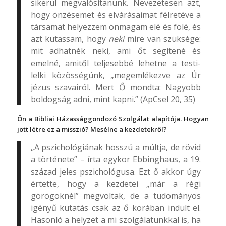
sikerül megvalósítanunk. Nevezetesen azt,
hogy önzésemet és elvárásaimat félretéve a
társamat helyezzem önmagam elé és fölé, és
azt kutassam, hogy
neki
mire van szüksége:
mit adhatnék neki, ami őt segítené és
emelné, amitől teljesebbé lehetne a testi-
lelki közösségünk, „megemlékezve az Úr
jézus szavairól. Mert Ő mondta: Nagyobb
boldogság adni, mint kapni.” (ApCsel 20, 35)
Ön a Bibliai Házassággondozó Szolgálat alapítója. Hogyan
jött létre ez a misszió? Mesélne a kezdetekről?
„A pszichológiának hosszú a múltja, de rövid
a története” – írta egykor Ebbinghaus, a 19.
század jeles pszichológusa. Ezt ő akkor úgy
értette, hogy a kezdetei „már a régi
görögöknél” megvoltak, de a tudományos
igényű kutatás csak az ő korában indult el.
Hasonló a helyzet a mi szolgálatunkkal is, ha