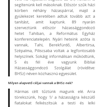
segítenünk kell másoknak. Először szűk házi
körben néhány házaspárral, majd a
gyülekezet keretében adtuk tovább azt a
tanítást, amit kaptunk. 89 nyarán
szerveztünk először házassággondozó
hetet Tahiban, a Református Egyház
konferenciatelepén. Nyári heteink azóta is
vannak, Tahi, Berekfürdő, Albertirsa,
Szépalma, Piliscsaba voltak a legfontosabb
helyszínek. Sokáig informálisan működtünk,
5 és fél éve vagyunk Bibliai
Házassággondozó Szolgálat (rövidítve:
BHSz) néven közhasznú egyesület.
Milyen alapvető céljai vannak a BHSz-nek?
Hármas célt tűztünk magunk elé. Arra
törekszünk, hogy 1/ a házasságra készülő
fiatalokat felkészítsük a testi és lelki