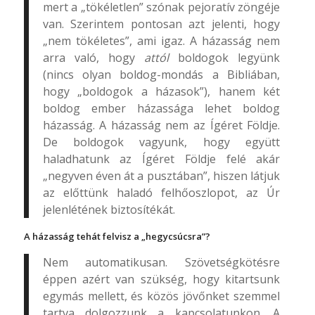
mert a „tökéletlen” szónak pejoratív zöngéje
van. Szerintem pontosan azt jelenti, hogy
„nem tökéletes”, ami igaz. A házasság nem
arra való, hogy
attól
boldogok legyünk
(nincs olyan boldog-mondás a Bibliában,
hogy „boldogok a házasok”), hanem két
boldog ember házassága lehet boldog
házasság. A házasság nem az Ígéret Földje.
De boldogok vagyunk, hogy együtt
haladhatunk az Ígéret Földje felé akár
„negyven éven át a pusztában”, hiszen látjuk
az előttünk haladó felhőoszlopot, az Úr
jelenlétének biztosítékát.
A házasság tehát felvisz a „hegycsúcsra”?
Nem automatikusan. Szövetségkötésre
éppen azért van szükség, hogy kitartsunk
egymás mellett, és közös jövőnket szemmel
tartva dolgozzunk a kapcsolatunkon. A