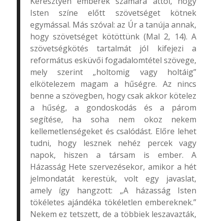
Keresztyén emberek számára attól, hogy
Isten színe előtt szövetséget kötnek
egymással. Más szóval: az Úr a tanúja annak,
hogy szövetséget kötöttünk (Mal 2, 14). A
szövetségkötés tartalmát jól kifejezi a
református esküvői fogadalomtétel szövege,
mely szerint „holtomig vagy holtáig”
elkötelezem magam a hűségre. Az nincs
benne a szövegben, hogy csak akkor kötelez
a hűség, a gondoskodás és a párom
segítése, ha soha nem okoz nekem
kellemetlenségeket és csalódást. Előre lehet
tudni, hogy lesznek nehéz percek vagy
napok, hiszen a társam is ember. A
Házasság Hete szervezésekor, amikor a hét
jelmondatát kerestük, volt egy javaslat,
amely így hangzott: „A házasság Isten
tökéletes ajándéka tökéletlen embereknek.”
Nekem ez tetszett, de a többiek leszavazták,