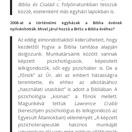
Biblia és Család
c. folyóiratunkban tesszük
közzé, esetenként más egyházi lapokban is.
2008-at a történelmi egyházak a Biblia évének
nyilvánították. Mivel járul hozzá a BHSz a Biblia évéhez?
Az eddig elmondottakból kiderülhetett, hogy
kezdettől fogva a Biblia tanítása alapján
dolgozunk. Munkatársaink között vannak
képzett pszichológusok, képesített
lelkigondozók, sőt egy pszichiáter is. De a
„főnök” az Úr, aki az embert házasságra
teremtette, és ehhez az alkotásához
„használati utasítást” is adott a Bibliában. A
pszichológia „kisinas” a főnök mellett.
Magunkévá tettük
Lawrence Crabb
(keresztyén pszichológus és lelkigondozó az
Egyesült Államokban) véleményét: „A képzett
pszichoterapeuták hasznos munkáját
ugyanolyan jól vagy még jobban elláthatnák