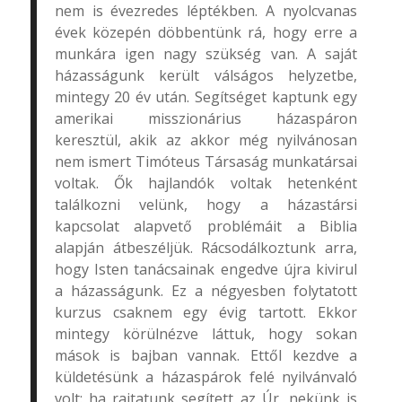
nem is évezredes léptékben. A nyolcvanas
évek közepén döbbentünk rá, hogy erre a
munkára igen nagy szükség van. A saját
házasságunk került válságos helyzetbe,
mintegy 20 év után. Segítséget kaptunk egy
amerikai misszionárius házaspáron
keresztül, akik az akkor még nyilvánosan
nem ismert Timóteus Társaság munkatársai
voltak. Ők hajlandók voltak hetenként
találkozni velünk, hogy a házastársi
kapcsolat alapvető problémáit a Biblia
alapján átbeszéljük. Rácsodálkoztunk arra,
hogy Isten tanácsainak engedve újra kivirul
a házasságunk. Ez a négyesben folytatott
kurzus csaknem egy évig tartott. Ekkor
mintegy körülnézve láttuk, hogy sokan
mások is bajban vannak. Ettől kezdve a
küldetésünk a házaspárok felé nyilvánvaló
volt: ha rajtatunk segített az Úr, nekünk is