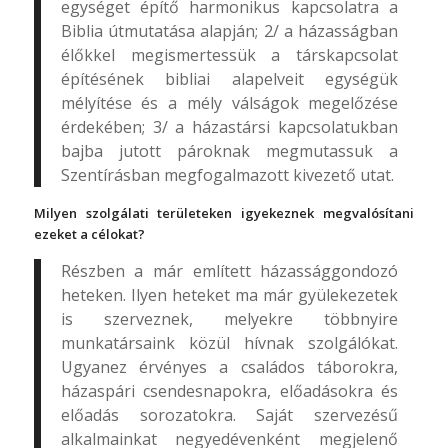
egységet építő harmonikus kapcsolatra a
Biblia útmutatása alapján; 2/ a házasságban
élőkkel megismertessük a társkapcsolat
építésének bibliai alapelveit egységük
mélyítése és a mély válságok megelőzése
érdekében; 3/ a házastársi kapcsolatukban
bajba jutott pároknak megmutassuk a
Szentírásban megfogalmazott kivezető utat.
Milyen szolgálati területeken igyekeznek megvalósítani
ezeket a célokat?
Részben a már említett házassággondozó
heteken. Ilyen heteket ma már gyülekezetek
is szerveznek, melyekre többnyire
munkatársaink közül hívnak szolgálókat.
Ugyanez érvényes a családos táborokra,
házaspári csendesnapokra, előadásokra és
előadás sorozatokra. Saját szervezésű
alkalmainkat negyedévenként megjelenő