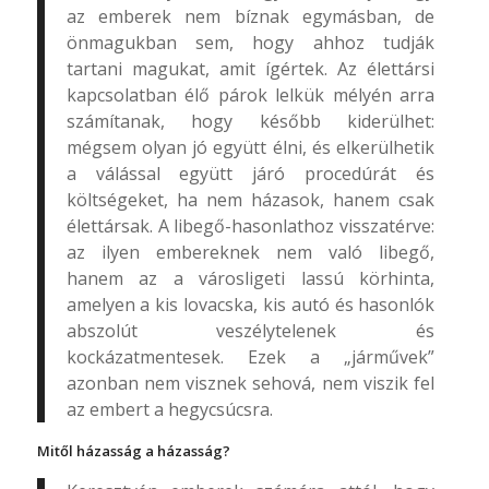
az emberek nem bíznak egymásban, de
önmagukban sem, hogy ahhoz tudják
tartani magukat, amit ígértek. Az élettársi
kapcsolatban élő párok lelkük mélyén arra
számítanak, hogy később kiderülhet:
mégsem olyan jó együtt élni, és elkerülhetik
a válással együtt járó procedúrát és
költségeket, ha nem házasok, hanem csak
élettársak. A libegő-hasonlathoz visszatérve:
az ilyen embereknek nem való libegő,
hanem az a városligeti lassú körhinta,
amelyen a kis lovacska, kis autó és hasonlók
abszolút veszélytelenek és
kockázatmentesek. Ezek a „járművek”
azonban nem visznek sehová, nem viszik fel
az embert a hegycsúcsra.
Mitől házasság a házasság?