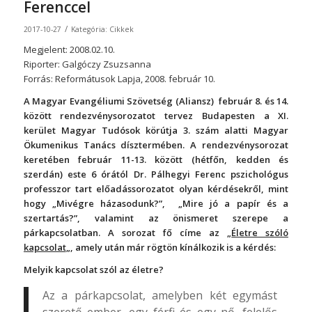
Ferenccel
/
2017-10-27
Kategória:
Cikkek
Megjelent:
2008.02.10.
Riporter: Galgóczy Zsuzsanna
Forrás: Reformátusok Lapja, 2008. február 10.
A Magyar Evangéliumi Szövetség (Aliansz) február 8. és 14.
között rendezvénysorozatot tervez Budapesten a XI.
kerület Magyar Tudósok körútja 3. szám alatti Magyar
Ökumenikus Tanács dísztermében. A rendezvénysorozat
keretében február 11-13. között (hétfőn, kedden és
szerdán) este 6 órától Dr. Pálhegyi Ferenc pszichológus
professzor tart előadássorozatot olyan kérdésekről, mint
hogy „Mivégre házasodunk?”, „Mire jó a papír és a
szertartás?”, valamint az önismeret szerepe a
párkapcsolatban. A sorozat fő címe az „
Életre szóló
kapcsolat
„, amely után már rögtön kínálkozik is a kérdés:
Melyik kapcsolat szól az életre?
Az a párkapcsolat, amelyben két egymást