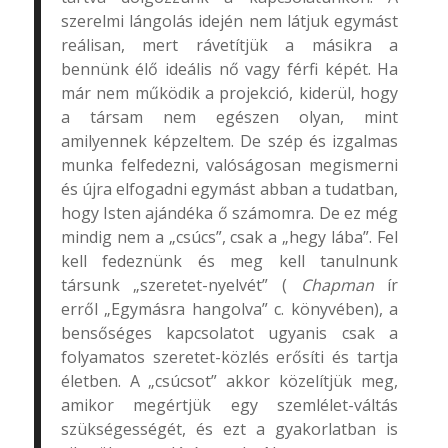
szerelmi lángolás idején nem látjuk egymást
reálisan, mert rávetítjük a másikra a
bennünk élő ideális nő vagy férfi képét. Ha
már nem működik a projekció, kiderül, hogy
a társam nem egészen olyan, mint
amilyennek képzeltem. De szép és izgalmas
munka felfedezni, valóságosan megismerni
és újra elfogadni egymást abban a tudatban,
hogy Isten ajándéka ő számomra. De ez még
mindig nem a „csúcs”, csak a „hegy lába”. Fel
kell fedeznünk és meg kell tanulnunk
társunk „szeretet-nyelvét” (
Chapman
ír
erről „Egymásra hangolva” c. könyvében), a
bensőséges kapcsolatot ugyanis csak a
folyamatos szeretet-közlés erősíti és tartja
életben. A „csúcsot” akkor közelítjük meg,
amikor megértjük egy szemlélet-váltás
szükségességét, és ezt a gyakorlatban is