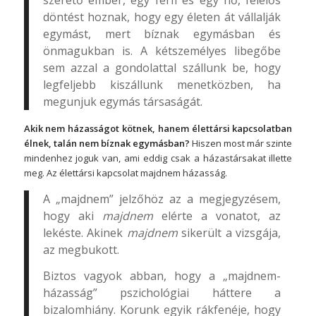
szerető ember, egy férfi és egy nő, felelős
döntést hoznak, hogy egy életen át vállalják
egymást, mert bíznak egymásban és
önmagukban is. A kétszemélyes libegőbe
sem azzal a gondolattal szállunk be, hogy
legfeljebb kiszállunk menetközben, ha
megunjuk egymás társaságát.
Akik nem házasságot kötnek, hanem élettársi kapcsolatban
élnek, talán nem bíznak egymásban?
Hiszen most már szinte
mindenhez joguk van, ami eddig csak a házastársakat illette
meg. Az élettársi kapcsolat majdnem házasság.
A „majdnem” jelzőhöz az a megjegyzésem,
hogy aki
majdnem
elérte a vonatot, az
lekéste. Akinek
majdnem
sikerült a vizsgája,
az megbukott.
Biztos vagyok abban, hogy a „majdnem-
házasság” pszichológiai háttere a
bizalomhiány. Korunk egyik rákfenéje, hogy