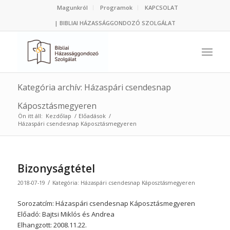
Magunkról
Programok
KAPCSOLAT
| BIBLIAI HÁZASSÁGGONDOZÓ SZOLGÁLAT
Kategória archív: Házaspári csendesnap
Káposztásmegyeren
Ön itt áll:
Kezdőlap
/
Előadások
/
Házaspári csendesnap Káposztásmegyeren
Bizonyságtétel
/
2018-07-19
Kategória:
Házaspári csendesnap Káposztásmegyeren
Sorozatcím: Házaspári csendesnap Káposztásmegyeren
Előadó: Bajtsi Miklós és Andrea
Elhangzott: 2008.11.22.