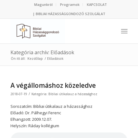
Magunkról
Programok
KAPCSOLAT
| BIBLIAI HÁZASSÁGGONDOZÓ SZOLGÁLAT
Kategória archív: Előadások
Ön itt áll:
Kezdőlap
/
Előadások
A végállomáshoz közeledve
/
2018-07-19
Kategória:
Bibliai útikalauz a házassághoz
Sorozatcím: Bibliai útikalauz a házassághoz
Előadó: Dr. Pálhegyi Ferenc
Elhangzott: 2009.12.07.
Helyszín: Ráday kollégium