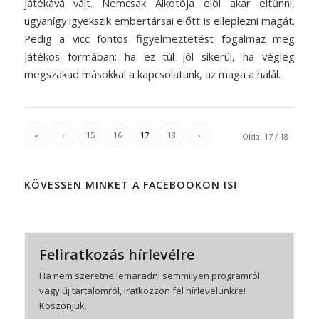
játékává vált. Nemcsak Alkotója elől akar eltűnni,
ugyanígy igyekszik embertársai előtt is elleplezni magát.
Pedig a vicc fontos figyelmeztetést fogalmaz meg
játékos formában: ha ez túl jól sikerül, ha végleg
megszakad másokkal a kapcsolatunk, az maga a halál.
«
‹
15
16
17
18
›
Oldal 17 / 18
KÖVESSEN MINKET A FACEBOOKON IS!
Feliratkozás hírlevélre
Ha nem szeretne lemaradni semmilyen programról
vagy új tartalomról, iratkozzon fel hírlevelünkre!
Köszönjük.