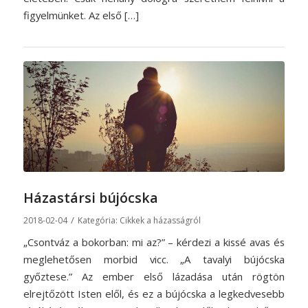
figyelmünket. Az első […]
Házastársi bújócska
/
2018-02-04
Kategória:
Cikkek a házasságról
„Csontváz a bokorban: mi az?” – kérdezi a kissé avas és
meglehetősen morbid vicc. „A tavalyi bújócska
győztese.” Az ember első lázadása után rögtön
elrejtőzött Isten elől, és ez a bújócska a legkedvesebb