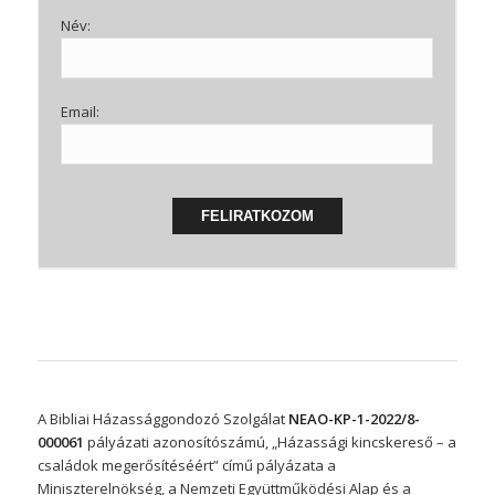
Név:
Email:
A Bibliai Házassággondozó Szolgálat
NEAO-KP-1-2022/8-
000061
pályázati azonosítószámú, „Házassági kincskereső – a
családok megerősítéséért” című pályázata a
Miniszterelnökség, a Nemzeti Együttműködési Alap és a