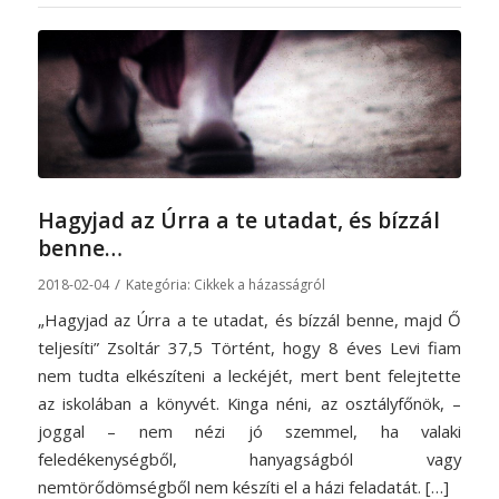
Hagyjad az Úrra a te utadat, és bízzál
benne…
/
2018-02-04
Kategória:
Cikkek a házasságról
„Hagyjad az Úrra a te utadat, és bízzál benne, majd Ő
teljesíti” Zsoltár 37,5 Történt, hogy 8 éves Levi fiam
nem tudta elkészíteni a leckéjét, mert bent felejtette
az iskolában a könyvét. Kinga néni, az osztályfőnök, –
joggal – nem nézi jó szemmel, ha valaki
feledékenységből, hanyagságból vagy
nemtörődömségből nem készíti el a házi feladatát. […]