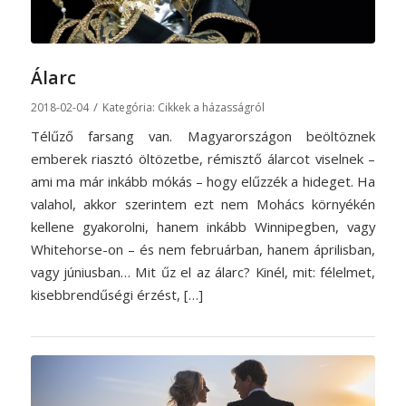
Álarc
/
2018-02-04
Kategória:
Cikkek a házasságról
Télűző farsang van. Magyarországon beöltöznek
emberek riasztó öltözetbe, rémisztő álarcot viselnek –
ami ma már inkább mókás – hogy elűzzék a hideget. Ha
valahol, akkor szerintem ezt nem Mohács környékén
kellene gyakorolni, hanem inkább Winnipegben, vagy
Whitehorse-on – és nem februárban, hanem áprilisban,
vagy júniusban… Mit űz el az álarc? Kinél, mit: félelmet,
kisebbrendűségi érzést, […]