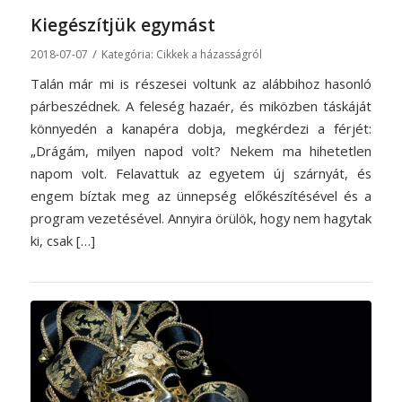
Kiegészítjük egymást
/
2018-07-07
Kategória:
Cikkek a házasságról
Talán már mi is részesei voltunk az alábbihoz hasonló
párbeszédnek. A feleség hazaér, és miközben táskáját
könnyedén a kanapéra dobja, megkérdezi a férjét:
„Drágám, milyen napod volt? Nekem ma hihetetlen
napom volt. Felavattuk az egyetem új szárnyát, és
engem bíztak meg az ünnepség előkészítésével és a
program vezetésével. Annyira örülök, hogy nem hagytak
ki, csak […]