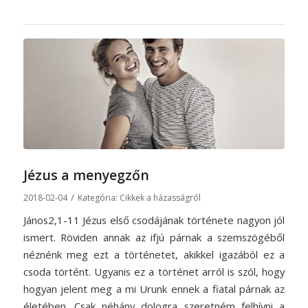
Jézus a menyegzőn
/
2018-02-04
Kategória:
Cikkek a házasságról
János2,1-11 Jézus első csodájának története nagyon jól
ismert. Röviden annak az ifjú párnak a szemszögéből
néznénk meg ezt a történetet, akikkel igazából ez a
csoda történt. Ugyanis ez a történet arról is szól, hogy
hogyan jelent meg a mi Urunk ennek a fiatal párnak az
életében. Csak néhány dologra szeretném felhívni a