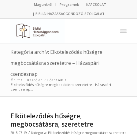
Magunkról
Programok
KAPCSOLAT
| BIBLIAI HÁZASSÁGGONDOZÓ SZOLGÁLAT
Kategória archív: Elköteleződés hűségre
megbocsátásra szeretetre – Házaspári
csendesnap
Ön itt áll:
Kezdőlap
/
Előadások
/
Elköteleződés hűségre megbocsátásra szeretetre - Házaspári
csendesnap...
Elköteleződés hűségre,
megbocsátásra, szeretetre
/
2018-07-19
Kategória:
Elköteleződés hűségre megbocsátásra szeretetre