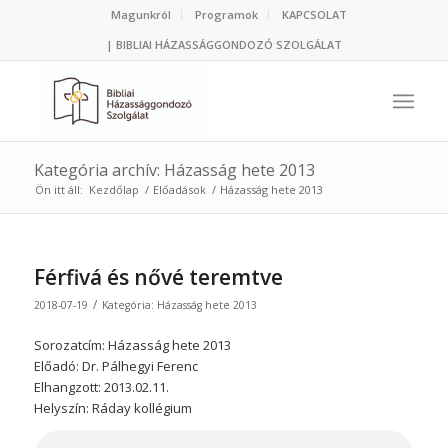
Magunkról
Programok
KAPCSOLAT
| BIBLIAI HÁZASSÁGGONDOZÓ SZOLGÁLAT
Kategória archív: Házasság hete 2013
Ön itt áll:
Kezdőlap
/
Előadások
/
Házasság hete 2013
Férfivá és nővé teremtve
/
2018-07-19
Kategória:
Házasság hete 2013
Sorozatcím: Házasság hete 2013
Előadó: Dr. Pálhegyi Ferenc
Elhangzott: 2013.02.11.
Helyszín: Ráday kollégium