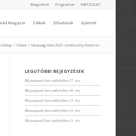
Magunkról
Programok
KAPCSOLAT
salád Magazin
Cikkek
Előadások
Ajánlott
ezdőlap
/
Cikkek
/
Házasság Hete 2025. rendezvény Kisbéren
LEGUTÓBBI BEJEGYZÉSEK
Házasságunk Isten műhelyében 27. rész
Házasságunk Isten műhelyében 26. rész
Házasságunk Isten műhelyében 25. rész
Házasságunk Isten műhelyében 24. rész
Házasságunk Isten műhelyében 23. rész