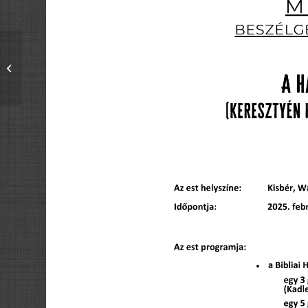
Házasság Hete 2025.
központi rendezvénye
Pasaréten