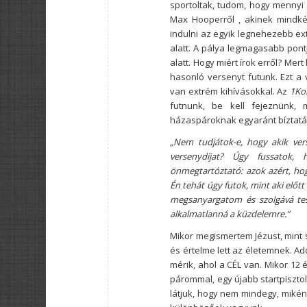
sportoltak, tudom, hogy mennyi
Max Hooperről , akinek mindké
indulni az egyik legnehezebb ex
alatt. A pálya legmagasabb pont
alatt. Hogy miért írok erről? M
hasonló versenyt futunk. Ezt a v
van extrém kihívásokkal. Az
1Kor
futnunk, be kell fejeznünk,
házaspároknak egyaránt bíztat
„Nem tudjátok-e, hogy akik ver
versenydíjat? Úgy fussatok,
önmegtartóztató: azok azért, hog
Én tehát úgy futok, mint aki előt
megsanyargatom és szolgává te
alkalmatlanná a küzdelemre.”
Mikor megismertem Jézust, mint 
és értelme lett az életemnek. Ad
mérik, ahol a CÉL van. Mikor 12 
párommal, egy újabb startpisztol
látjuk, hogy nem mindegy, miként 