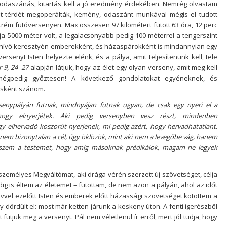
 odaszánás, kitartás kell a jó eredmény érdekében. Nemrég olvastam
t térdét megoperálták, kemény, odaszánt munkával mégis el tudott
trém futóversenyen. Max összesen 97 kilométert futott 63 óra, 12 perc
ja 5000 méter volt, a legalacsonyabb pedig 100 méterrel a tengerszínt
ert hívő keresztyén emberekként, és házaspárokként is mindannyian egy
ersenyt Isten helyezte elénk, és a pálya, amit teljesítenünk kell, tele
 9, 24- 27
alapján látjuk, hogy az élet egy olyan verseny, amit meg kell
 mégpedig győztesen! A következő gondolatokat egyéneknek, és
ásként szánom.
senypályán futnak, mindnyájan futnak ugyan, de csak egy nyeri el a
 hogy elnyerjétek. Aki pedig versenyben vesz részt, mindenben
y elhervadó koszorút nyerjenek, mi pedig azért, hogy hervadhatatlant.
t nem bizonytalan a cél, úgy öklözök, mint aki nem a levegőbe vág, hanem
szem a testemet, hogy amíg másoknak prédikálok, magam ne legyek
személyes Megváltómat, aki drága vérén szerzett új szövetséget, célja
dig is éltem az életemet – futottam, de nem azon a pályán, ahol az időt
évvel ezelőtt Isten és emberek előtt házassági szövetséget kötöttem a
y dördült el: most már ketten járunk a keskeny úton. A fenti igerészből
futjuk meg a versenyt. Pál nem véletlenül ír erről, mert jól tudja, hogy