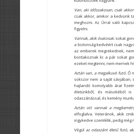
különbözőek vagyunk.
Van, aki időszakosan, csak akkor
csak akkor, amikor a kedvünk ta
meghozni. Az Úrral való kapcso
figyelni.
Vannak, akik óvatosak:
sokat gon
a biztonság kedvéért csak nagyon
az emberek megrekednek, nem 
bontakoznak ki: a pár sokat go
ezeket megtenni, nem mernek hit
Aztán van, a megalkuvó futó.
Ő n
sokszor nem a saját sávjában, 
hajlandó komolyabb árat fizetn
életünkből, és másokéból is
odaszánással, és kemény munkáva
Aztán ott vannak a megkemén
elfoglalva. Veteránok, akik cin
irigykedve szemlélik, pedig még n
Végül
az odaszánt életű futó,
ak