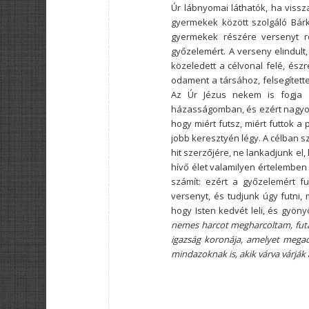
Úr lábnyomai láthatók, ha vissz
gyermekek között szolgáló Bárk
gyermekek részére versenyt re
győzelemért. A verseny elindult,
közeledett a célvonal felé, észr
odament a társához, felsegítette
Az Úr Jézus nekem is fogja
házasságomban, és ezért nagyon
hogy miért futsz, miért futtok 
jobb keresztyén légy. A célban sz
hit szerzőjére, ne lankadjunk e
hívő élet valamilyen értelemben 
számít: ezért a győzelemért fu
versenyt, és tudjunk úgy futni, m
hogy Isten kedvét leli, és gyön
nemes harcot megharcoltam, futá
igazság koronája, amelyet meg
mindazoknak is, akik várva várják