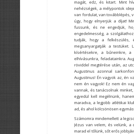
magát, edz, és kitart. Mint 
nehézségek, a mélypontok ideje 
van fordulat, van továbblépés, 
úgy, hogy elnyerjük a díjat! 
fussunk, és ne engedjük, ho
engedelmesség, a szolgálathoz 
tudják, hogy a felkészülés, 
megsanyargatják a testüket. L
kísértésekre, a bűneinkre, a
elhívásunkra, feladatainkra. Aug
röviddel megtérése után, az utcá
Augustinus azonnal sarkonford
Augustinus! Én vagyok az, én vag
nem én vagyok! Ez nem én vagyo
vannak, és tanácsolnak minket, 
egyedül kell megélnünk, hanem
maradva, a legjobb atlétikai kl
ad, és ahol kölcsönösen egymást b
Számomra mindemellett a legcs
Jézus van velem, és velünk, 
marad el tőlünk, sőt erős jobbjá