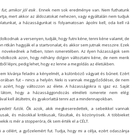
 fut, amikor jól esik
. Ennek nem sok eredménye van. Nem futhatunk
rtja, mert akkor az áldozatokat nehezen, vagy egyáltalán nem tudjuk
latunkat, a házasságunkat is folyamatosan ápolni kell, oda kell rá
dolkodnak a versenyen, tudják, hogy futni kéne, tenni kéne valamit, de
 ritkán hagyják el a startvonalat, és akkor sem jutnak messzire. Ezek
növekednek a hitben, Isten ismeretében. Az ilyen házasságok sem
ndolkozik azon, hogy néhány dolgon változtatni kéne, de nem merik
ből lépni, pedig lehet, hogy ez lenne a megoldás az életükben.
em kívánja feladni a kényelmét, a különböző vágyait és bűneit. Ezért
sorában fut – nincs a helyén. Neki is vannak meggyőződései, de nem
i azért, hogy változzon az élete. A házasságokra is igaz ez. Saját
 látom, hogy a házassággondozás elméleti ismerete nem elég:
l kell átültetni, és gyakorlattá tenni azt a mindennapokban.
yedett futók.
Ők azok, akik megkeseredettek, a sebeikkel vannak
ikusak, és másokkal kritikusak, fásultak, és közönyösek. A többieket
ekik is mér a stopperóra, ők sem érték el a CÉLT.
i a célért, a győzelemért fut. Tudja, hogy mi a célja, ezért odaszánja