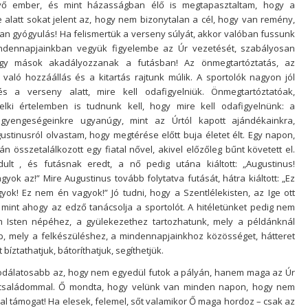
hívő ember, és mint házasságban élő is megtapasztaltam, hogy a
alatt sokat jelent az, hogy nem bizonytalan a cél, hogy van remény,
van gyógyulás! Ha felismertük a verseny súlyát, akkor valóban fussunk
Mindennapjainkban vegyük figyelembe az Úr vezetését, szabályosan
gy mások akadályozzanak a futásban! Az önmegtartóztatás, az
való hozzáállás és a kitartás rajtunk múlik. A sportolók nagyon jól
és a verseny alatt, mire kell odafigyelniük. Önmegtartóztatóak,
elki értelemben is tudnunk kell, hogy mire kell odafigyelnünk: a
 gyengeségeinkre ugyanúgy, mint az Úrtól kapott ajándékainkra,
ustinusról olvastam, hogy megtérése előtt buja életet élt. Egy napon,
n összetalálkozott egy fiatal nővel, akivel előzőleg bűnt követett el.
ult , és futásnak eredt, a nő pedig utána kiáltott: „Augustinus!
yok az!” Mire Augustinus tovább folytatva futását, hátra kiáltott: „Ez
k! Ez nem én vagyok!” Jó tudni, hogy a Szentlélekisten, az Ige ott
mint ahogy az edző tanácsolja a sportolót. A hitéletünket pedig nem
 Isten népéhez, a gyülekezethez tartozhatunk, mely a példánknál
ub, mely a felkészüléshez, a mindennapjainkhoz közösséget, hátteret
íztathatjuk, bátoríthatjuk, segíthetjük.
odálatosabb az, hogy nem egyedül futok a pályán, hanem maga az Úr
a családommal. Ő mondta, hogy velünk van minden napon, hogy nem
val támogat! Ha elesek, felemel, sőt valamikor Ő maga hordoz – csak az