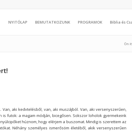
NYITÓLAP
BEMUTATKOZUNK
PROGRAMOK
Biblia és C
Ön itt
rt!
. Van, aki kedvtelésből, van, aki muszájból. Van, aki versenyszerűen,
n is futok: a magam módján, bicegősen. Sokszor loholok gyermekeink
t nyúlcipőket húznom, hogy elérjem a buszomat. Mindig is szerettem az
a futókat. Néhány személyes ismerősöm életéből, akik versenyszerűen