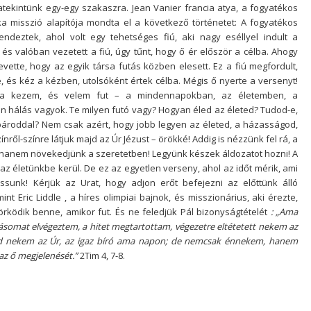
atekintünk egy-egy szakaszra. Jean Vanier francia atya, a fogyatékos
a misszió alapítója mondta el a következő történetet: A fogyatékos
ndeztek, ahol volt egy tehetséges fiú, aki nagy eséllyel indult a
 és valóban vezetett a fiú, úgy tűnt, hogy ő ér először a célba. Ahogy
evette, hogy az egyik társa futás közben elesett. Ez a fiú megfordult,
, és kéz a kézben, utolsóként értek célba. Mégis ő nyerte a versenyt!
 a kezem, és velem fut – a mindennapokban, az életemben, a
 hálás vagyok. Te milyen futó vagy? Hogyan éled az életed? Tudod-e,
a pároddal? Nem csak azért, hogy jobb legyen az életed, a házasságod,
ínről-színre látjuk majd az Úr Jézust – örökké! Addig is nézzünk fel rá, a
l, hanem növekedjünk a szeretetben! Legyünk készek áldozatot hozni! A
az életünkbe kerül. De ez az egyetlen verseny, ahol az időt mérik, ami
ssunk! Kérjük az Urat, hogy adjon erőt befejezni az előttünk álló
int Eric Liddle , a híres olimpiai bajnok, és misszionárius, aki érezte,
yörködik benne, amikor fut. És ne feledjük Pál bizonyságtételét
: „Ama
somat elvégeztem, a hitet megtartottam, végezetre eltétetett nekem az
ad nekem az Úr, az igaz bíró ama napon; de nemcsak énnekem, hanem
 az ő megjelenését.”
2Tim 4, 7-8.