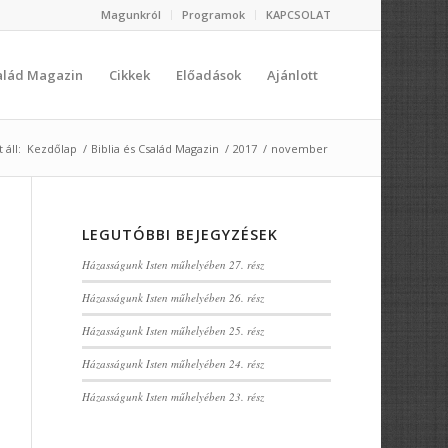
Magunkról
Programok
KAPCSOLAT
salád Magazin
Cikkek
Előadások
Ajánlott
 áll:
Kezdőlap
/
Biblia és Család Magazin
/
2017
/
november
LEGUTÓBBI BEJEGYZÉSEK
Házasságunk Isten műhelyében 27. rész
Házasságunk Isten műhelyében 26. rész
Házasságunk Isten műhelyében 25. rész
Házasságunk Isten műhelyében 24. rész
Házasságunk Isten műhelyében 23. rész