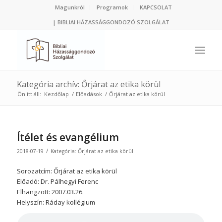
Magunkról
Programok
KAPCSOLAT
| BIBLIAI HÁZASSÁGGONDOZÓ SZOLGÁLAT
Kategória archív: Őrjárat az etika körül
Ön itt áll:
Kezdőlap
/
Előadások
/
Őrjárat az etika körül
Ítélet és evangélium
/
2018-07-19
Kategória:
Őrjárat az etika körül
Sorozatcím: Őrjárat az etika körül
Előadó: Dr. Pálhegyi Ferenc
Elhangzott: 2007.03.26.
Helyszín: Ráday kollégium