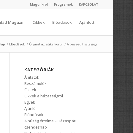
Magunkról
Programok
KAPCSOLAT
salád Magazin
Cikkek
Előadások
Ajánlott
lap
/
Előadások
/
Őrjárat az etika körül
/
A beszéd tisztasága
KATEGÓRIÁK
Áhitatok
Beszámolók
Cikkek
Cikkek a házasságról
Egyéb
Ajánló
Előadások
A hűség értelme – Házaspári
csendesnap