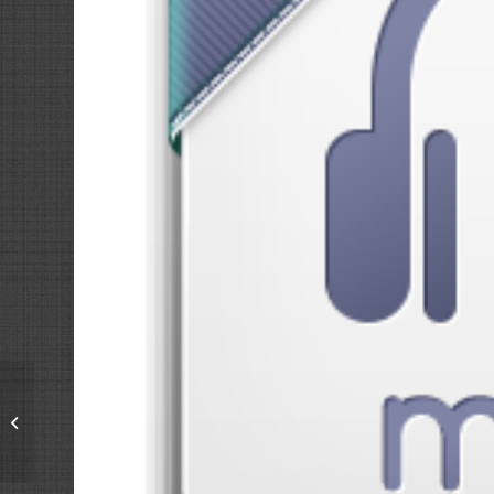
Szingliként
kényelmesebb és
olcsóbb?