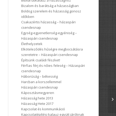
Bibliai útikalauz a házassághoz
Bizalom és barátság a házasságban
Boldog szerelem és házasság gonosz
időkben
Csakazértis házasság – házaspári
csendesnap
Egység-egyenetlenség-egyéniség –
Házaspári csendesnap
Élethelyzetek
Elköteleződés hűségre megbocsátásra
szeretetre – Házaspári csendesnap
Építsünk családi fészket!
Férfias férj és nőies feleség – Házaspári
csendesnap
Háborúság – békesség
Harcban a korszellemmel
Házaspári csendesnap
Káposztásmegyeren
Házasság hete 2013
Házasság Hete 2017
Kapcsolat és kommunikáció
Kapcsolatépítési kalauz együtt járóknak