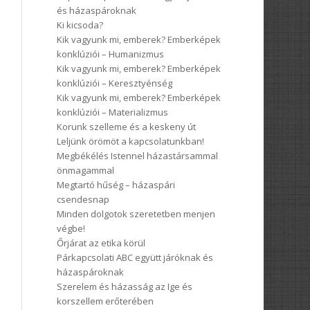
és házaspároknak
Ki kicsoda?
Kik vagyunk mi, emberek? Emberképek
konklúziói – Humanizmus
Kik vagyunk mi, emberek? Emberképek
konklúziói – Keresztyénség
Kik vagyunk mi, emberek? Emberképek
konklúziói – Materializmus
Korunk szelleme és a keskeny út
Leljünk örömöt a kapcsolatunkban!
Megbékélés Istennel házastársammal
önmagammal
Megtartó hűség – házaspári
csendesnap
Minden dolgotok szeretetben menjen
végbe!
Őrjárat az etika körül
Párkapcsolati ABC együtt járóknak és
házaspároknak
Szerelem és házasság az Ige és
korszellem erőterében