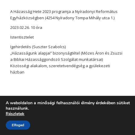
A Házasság Hete 2023 programja a Nyíradonyi Református
Egyházközségben (4254 Nyíradony Tompa Mihály utca 1.)
2023.02.26. 10 óra
Istentisztelet
Igehirdetés (Suszter Szabolcs)
„Házasságunk alapjai” bizonyságtétel (Mózes Áron és Zsuzsi
a Bibliai Házassággondozó Szolgálat munkatársai)
Közösségi alakalom, szeretetvendégség a gyülekezeti
házban
A weboldalon a minőségi felhasználói élmény érdekében sütiket
használunk.
© Copyright - Bibliai Házassággondozó Szolgálat | Honlapkészítés:
Részletek
APCSEL29
Elfogad