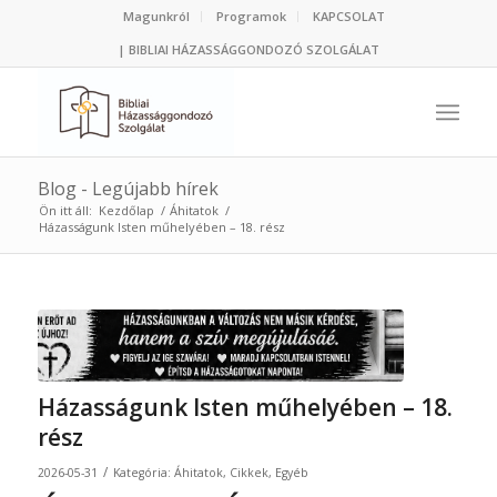
Magunkról
Programok
KAPCSOLAT
| BIBLIAI HÁZASSÁGGONDOZÓ SZOLGÁLAT
Blog - Legújabb hírek
Ön itt áll:
Kezdőlap
/
Áhitatok
/
Házasságunk Isten műhelyében – 18. rész
Házasságunk Isten műhelyében – 18.
rész
/
2026-05-31
Kategória:
Áhitatok
,
Cikkek
,
Egyéb