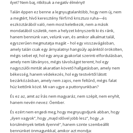
ilyet? Nem baj, ritkítsuk a negatív élményt!
Talán éppen ez benne a legnyugtalanítóbb, hogy nem új, nem
a megtért, hívő keresztény férfi/nő krisztusi ruha—és
eszköztárából való, nem most keletkezik, nem a másik
mondatából születik, nem a helyzet kényszeríti ki és ránk,
hanem bennünk van, velünk van, és amikor alkalmat talál,
egyszerűen megmutatja magát – hol egy visszavágásban,
amely talán csak egy árnyalatnyi hangsúly apánktól örökölten,
mégis sebet ejt, hol egy anyai gyakorlat szerinti elfordulásban,
amely nem látványos, mégis távolságot teremt, hol egy
nagyszülői mintát akaratlan követő hallgatásban, amely nem
békesség, hanem védekezés, hol egy testvértől látott
bezárkózásban, amely nem zajos, nem feltűnő, mégis falat
húz kettőnk közé. Mi van ugye a puttonyunkban?
És ez az, amit az Írás nem magyaráz, nem szépít, nem enyhít,
hanem nevén nevez: Óember.
És ezért nem engedi meg, hogy megnyugodjunk abban, hogy
„ilyen vagyok”, hogy „majd idővel jobb lesz”, hogy „a
körülmények tettek ilyenné”, hanem szinte szembeállít
bennünket önmagunkkal, amikor azt mondja: