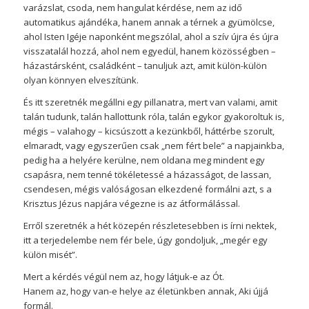
varázslat, csoda, nem hangulat kérdése, nem az idő
automatikus ajándéka, hanem annak a térnek a gyümölcse,
ahol Isten Igéje naponként megszólal, ahol a szív újra és újra
visszatalál hozzá, ahol nem egyedül, hanem közösségben –
házastársként, családként – tanuljuk azt, amit külön-külön
olyan könnyen elveszítünk.
És itt szeretnék megállni egy pillanatra, mert van valami, amit
talán tudunk, talán hallottunk róla, talán egykor gyakoroltuk is,
mégis – valahogy – kicsúszott a kezünkből, háttérbe szorult,
elmaradt, vagy egyszerűen csak „nem fért bele” a napjainkba,
pedig ha a helyére kerülne, nem oldana meg mindent egy
csapásra, nem tenné tökéletessé a házasságot, de lassan,
csendesen, mégis valóságosan elkezdené formálni azt, s a
Krisztus Jézus napjára végezne is az átformálással.
Erről szeretnék a hét közepén részletesebben is írni nektek,
itt a terjedelembe nem fér bele, úgy gondoljuk, „megér egy
külön misét”.
Mert a kérdés végül nem az, hogy látjuk-e az Ót.
Hanem az, hogy van-e helye az életünkben annak, Aki újjá
formál.