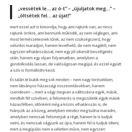
„vessétek le… az ó-t” – „újuljatok meg…” –
„öltsétek fel… az újat!”
mert ezzel azt is kimondja, hogy ami rajtunk van, az nincs
rajtunk örökre, ami bennünk működik, az nem végleges, ami
most természetesnek tűnik, az nem szükségszerű, hogy
velünkis maradjon, hanem levethető, de nem magától, nem
egyszeri elhatározással, nem egy jól sikerült beszélgetés
után, hanem egy olyan folyamatban, amelyben a
gondolkodás lassan, de valóságosan megújul, és ezzel együtt
a szív is formálódni kezd.
És talán itt bukik meg sok minden – nem nagy törésekben,
nem látványos házassági összeomlásokban, hanem
csendesen –, mert a vágy megvan a változásra egyik, másik,
mindkét fél szívében, a felismerés is megszületik egyik-másik
házasfélben, időnként még a közös elhatározás is, de
hiányzik az a közeg, amelyben mindez meg tudna maradni,
amelyben nemcsak felismerjük a régit, hanem le is tudjuk
vetni, és nemcsak vágyunk az újra, hanem fel is tudjuk ölteni,
mert a megújulás nem a véletlen műve, nem egyszeri