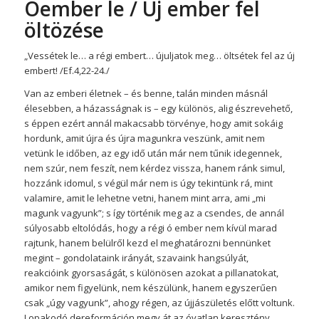
Óember le / Új ember fel
öltözése
„Vessétek le… a régi embert… újuljatok meg… öltsétek fel az új
embert! /Ef.4,22-24./
Van az emberi életnek – és benne, talán minden másnál
élesebben, a házasságnak is – egy különös, alig észrevehető,
s éppen ezért annál makacsabb törvénye, hogy amit sokáig
hordunk, amit újra és újra magunkra veszünk, amit nem
vetünk le időben, az egy idő után már nem tűnik idegennek,
nem szúr, nem feszít, nem kérdez vissza, hanem ránk simul,
hozzánk idomul, s végül már nem is úgy tekintünk rá, mint
valamire, amit le lehetne vetni, hanem mint arra, ami „mi
magunk vagyunk”; s így történik meg az a csendes, de annál
súlyosabb eltolódás, hogy a régi ó ember nem kívül marad
rajtunk, hanem belülről kezd el meghatározni bennünket
megint – gondolataink irányát, szavaink hangsúlyát,
reakcióink gyorsaságát, s különösen azokat a pillanatokat,
amikor nem figyelünk, nem készülünk, hanem egyszerűen
csak „úgy vagyunk”, ahogy régen, az újjászületés előtt voltunk.
Lopakodó dereformáción megy át az óvatlan keresztény