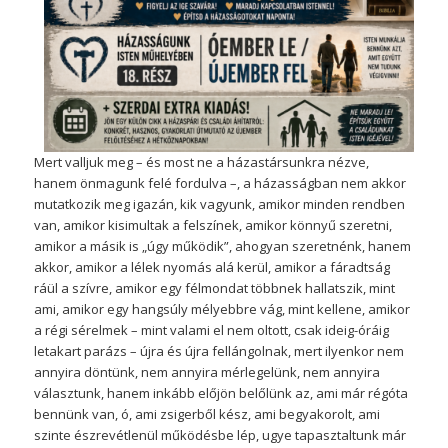
Mert valljuk meg – és most ne a házastársunkra nézve,
hanem önmagunk felé fordulva –, a házasságban nem akkor
mutatkozik meg igazán, kik vagyunk, amikor minden rendben
van, amikor kisimultak a felszínek, amikor könnyű szeretni,
amikor a másik is „úgy működik”, ahogyan szeretnénk, hanem
akkor, amikor a lélek nyomás alá kerül, amikor a fáradtság
ráül a szívre, amikor egy félmondat többnek hallatszik, mint
ami, amikor egy hangsúly mélyebbre vág, mint kellene, amikor
a régi sérelmek – mint valami el nem oltott, csak ideig-óráig
letakart parázs – újra és újra fellángolnak, mert ilyenkor nem
annyira döntünk, nem annyira mérlegelünk, nem annyira
választunk, hanem inkább előjön belőlünk az, ami már régóta
bennünk van, ó, ami zsigerből kész, ami begyakorolt, ami
szinte észrevétlenül működésbe lép, ugye tapasztaltunk már