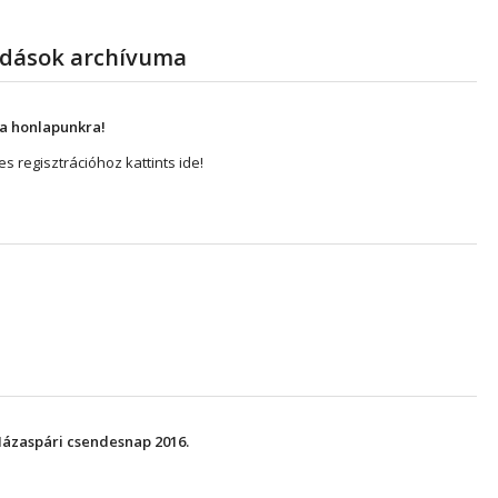
adások archívuma
 a honlapunkra!
 regisztrációhoz kattints ide!
Házaspári csendesnap 2016.