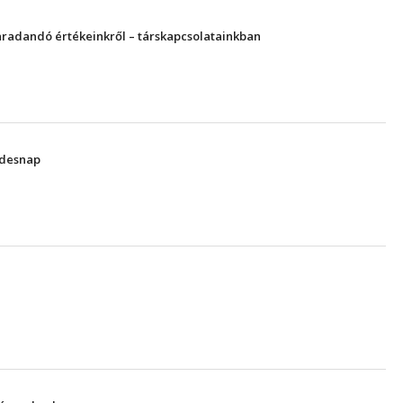
radandó értékeinkről – társkapcsolatainkban
ndesnap