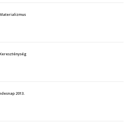
 Materializmus
 Kereszténység
ndesnap 2013.