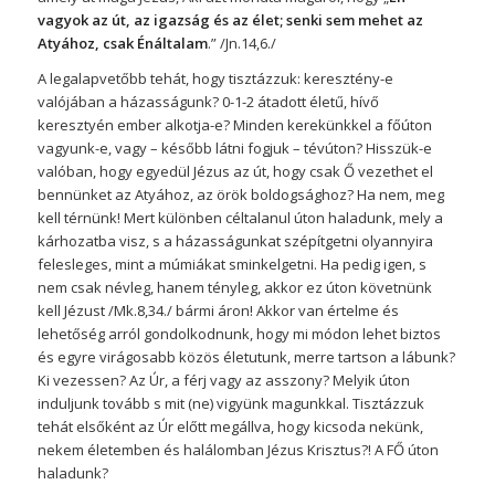
vagyok az út, az igazság és az élet; senki sem mehet az
Atyához, csak Énáltalam
.” /Jn.14,6./
A legalapvetőbb tehát, hogy tisztázzuk: keresztény-e
valójában a házasságunk? 0-1-2 átadott életű, hívő
keresztyén ember alkotja-e? Minden kerekünkkel a főúton
vagyunk-e, vagy – később látni fogjuk – tévúton? Hisszük-e
valóban, hogy egyedül Jézus az út, hogy csak Ő vezethet el
bennünket az Atyához, az örök boldogsághoz? Ha nem, meg
kell térnünk! Mert különben céltalanul úton haladunk, mely a
kárhozatba visz, s a házasságunkat szépítgetni olyannyira
felesleges, mint a múmiákat sminkelgetni. Ha pedig igen, s
nem csak névleg, hanem tényleg, akkor ez úton követnünk
kell Jézust /Mk.8,34./ bármi áron! Akkor van értelme és
lehetőség arról gondolkodnunk, hogy mi módon lehet biztos
és egyre virágosabb közös életutunk, merre tartson a lábunk?
Ki vezessen? Az Úr, a férj vagy az asszony? Melyik úton
induljunk tovább s mit (ne) vigyünk magunkkal. Tisztázzuk
tehát elsőként az Úr előtt megállva, hogy kicsoda nekünk,
nekem életemben és halálomban Jézus Krisztus?! A FŐ úton
haladunk?