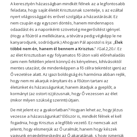
A keresztyén házasságban mindkét félnek az a legfontosabb
feladata, hogy saját életét Krisztusnak szentelje, s az ezáltal
nyert világossággal és erővel szolgálja a házastárását. Ez
nem csupán egy egyszeri döntés, hanem mindennapos
odaadást és a naponkénti szövetség megerősítést igényel.
(Hogy a főútról a mellékútara, a tévútra pedig végképp le ne
kanyarodjunk, sodródjunk.) Ahogyan Pál apostol is írja: „
Élek
többé nem én, hanem él bennem a Krisztus.
” /Gal.2,20./. Ez
az élet Krisztusban egy folyamatos fő úton való előrehaladás
(ami nem feltétlen jelent könnyű és kényelmes, kihívásoktól
mentes utazást, de mindenképpen a fő célra tekintést igen) az
Ő vezetése alatt. Az igazi boldogság és harmónia abban rejlik,
hogy nem mi akarjuk irányítani és a főúton tartani az
életünket és házasságunkat, hanem átadjuk a gyeplőt, a
kormányt (az ostort is) Jézusnak, hogy Ő vezessen az élet
(mikor milyen szükség szerinti) útjain.
De mit jelent ez a gyakorlatban? Hogyan lehet az, hogy Jézus
vezesse a házasságunkat? Először is, mindkét félnek el kell
fogadnia, hogy Krisztus a legfőbb vezető. Ez nemcsak azt
jelenti, hogy elismerjük az Ő uralmát, hanem hogy készek
vagyunk engedelmeskedni az Ő akaratának, s hogy ismerjük