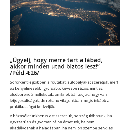
„Ügyelj, hogy merre tart a lábad,
akkor minden utad biztos lesz!”
/Péld.4:26/
Sofőrként legtöbben a főutakat, autópályákat szeretjük, mert
az kényelmesebb, gyorsabb, kevésbé rázós, mint az
alsóbbrendű mellékutak, amiknek bár tudjuk, hogy van
létjogosultságuk, de rohanó világunkban mégis inkább a
praktikusságot kedveljük.
A házaséletünkben is azt szeretjük, ha száguldhatunk, ha
egyszerűen és gyorsan célba érhetünk, ha nem
akadályoznak a haladásban, ha nem jön szembe senki és