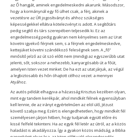
az Ő hangját, aminek engedelmeskedni akarunk. Másodszor,
hogy a kormánynál egy fő ülhet csak, a férj, akinek a
vezetésre az ÚR jogosítványt és ahhoz szükséges
képességekkel ellátva kötelezvényt is adott. A segítőtárs
pedig segítő és társ szerepében teljesedik ki. Ez az
engedelmesség pedig gyakran nem kényelmes sem az Urat
követni igyekvő férjnek sem, s a férjnek engedelmeskedve,
kettejüket követni szándékozó feleségnek sem. A „fő”
minősítő jelző az út szó előtt nem (mindig) az egyszerűbb utat
jelenti, sőt, sokszor a nehezebb, kanyargósabb út a főút,
amelyen Isten vezet minket. De ha ezt az utat járjuk, az végül
a legbiztosabb és hőn óhajtott célhoz vezet: a mennyei
Atyához.
Az autós példát elhagyva a házasság Krisztus kezében olyan,
mint egy tandem kerékpár, ahol mindkét félnek egyensúlyban
kell lennie, de az irányt egyértelműen az elöl ülő, Jézust
követő szabja meg. Ezért is elengedhetetlen, hogy mindkét fél
személyesen járjon hitben, hogy tudjanak együtt előre és
kissé felfelé tekinteni. Ha az egyik fél letér az útról, az a közös
haladást is akadályozza. Így a gyakori közös imádság, a Biblia
naponkénti olvasása, az Isten előtt való elcsendesedés