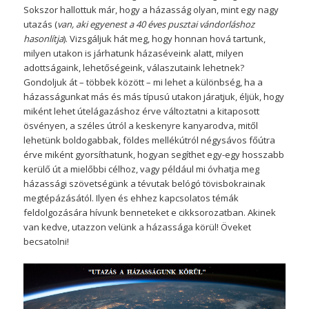
Sokszor hallottuk már, hogy a házasság olyan, mint egy nagy
utazás (
van, aki egyenest a 40 éves pusztai vándorláshoz
hasonlítja
). Vizsgáljuk hát meg, hogy honnan hová tartunk,
milyen utakon is járhatunk házaséveink alatt, milyen
adottságaink, lehetőségeink, válaszutaink lehetnek?
Gondoljuk át – többek között – mi lehet a különbség, ha a
házasságunkat más és más típusú utakon járatjuk, éljük, hogy
miként lehet útelágazáshoz érve változtatni a kitaposott
ösvényen, a széles útról a keskenyre kanyarodva, mitől
lehetünk boldogabbak, földes mellékútról négysávos főútra
érve miként gyorsíthatunk, hogyan segíthet egy-egy hosszabb
kerülő út a mielőbbi célhoz, vagy például mi óvhatja meg
házassági szövetségünk a tévutak belógó tövisbokrainak
megtépázásától. Ilyen és ehhez kapcsolatos témák
feldolgozására hívunk benneteket e cikksorozatban. Akinek
van kedve, utazzon velünk a házassága körül! Öveket
becsatolni!