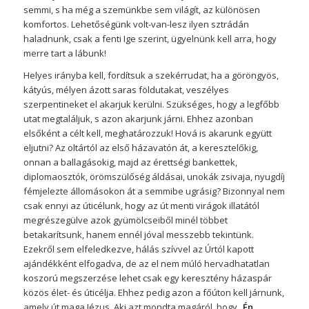
semmi, s ha még a szemünkbe sem világít, az különösen
komfortos. Lehetőségünk volt-van-lesz ilyen sztrádán
haladnunk, csak a fenti Ige szerint, ügyelnünk kell arra, hogy
merre tart a lábunk!
Helyes irányba kell, fordítsuk a szekérrudat, ha a göröngyös,
kátyús, mélyen ázott saras földutakat, veszélyes
szerpentineket el akarjuk kerülni. Szükséges, hogy a legfőbb
utat megtaláljuk, s azon akarjunk járni. Ehhez azonban
elsőként a célt kell, meghatározzuk! Hová is akarunk együtt
eljutni? Az oltártól az első házavatón át, a keresztelőkig,
onnan a ballagásokig, majd az érettségi bankettek,
diplomaosztók, örömszülőség áldásai, unokák zsivaja, nyugdíj
fémjelezte állomásokon át a semmibe ugrásig? Bizonnyal nem
csak ennyi az úticélunk, hogy az út menti virágok illatától
megrészegülve azok gyümölcseiből minél többet
betakarítsunk, hanem ennél jóval messzebb tekintünk.
Ezekről sem elfeledkezve, hálás szívvel az Úrtól kapott
ajándékként elfogadva, de az el nem múló hervadhatatlan
koszorú megszerzése lehet csak egy keresztény házaspár
közös élet- és úticélja. Ehhez pedig azon a főúton kell járnunk,
amely út maga Jézus, Aki azt mondta magáról, hogy „
Én