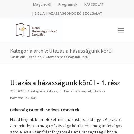
Magunkról
Programok
KAPCSOLAT
| BIBLIAI HÁZASSÁGGONDOZÓ SZOLGÁLAT
Kategória archív: Utazás a házasságunk körül
Ön itt áll:
Kezdőlap
/
Utazás a házasságunk körül
Utazás a házasságunk körül – 1. rész
/
2026-02-06
Kategória:
Cikkek
,
Cikkek a házasságról
,
Utazás a
házasságunk körül
Békesség Istentől! Kedves Testvérek!
Hadd hívjunk benneteket, mint házastársakat egy „
út-azásra
”,
amit mindenki a maga házassága körül tehet meg, imádságos
szívvel és a Szentírást forgatva és az Urat segítségül hívva.