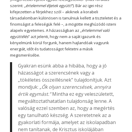
szerint:
„értelemmel éljetek együtt!”
). Bár az igei rész
kifejezetten a férjekhez szól – akiknek a korabeli
társadalomban különösen is tanulniuk kellett a tiszteletet és a
finomságot a feleségük felé –, a mögötte meghúzódó isteni
alapelv egyetemes. A házasságban az „
értelemmel való
együttélés
” azt jelenti, hogy nem a saját igazunk és
kényelmünk körül forgunk, hanem hajlandóak vagyunk
energiát, időt és tudatosságot fektetni a másik
megismerésébe.
Gyakran esünk abba a hibába, hogy a jó
házasságot a szerencsének vagy a
„tökéletes összeillésnek” tulajdonítjuk. Azt
mondjuk:
„Ők olyan szerencsések, annyira
értik egymást.”
Mintha ez egy veleszületett,
megváltoztathatatlan tulajdonság lenne. A
valóság ezzel szemben az, hogy a megértés
egy tanulható készség. A szeretetnek az a
gyakorlati formája, amelyet az iskolapadban
nem tanítanak, de Krisztus iskolájában