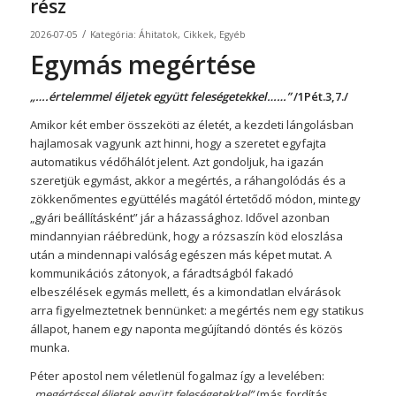
rész
/
2026-07-05
Kategória:
Áhitatok
,
Cikkek
,
Egyéb
Egymás megértése
„….értelemmel éljetek együtt feleségetekkel……”
/1Pét.3,7./
Amikor két ember összeköti az életét, a kezdeti lángolásban
hajlamosak vagyunk azt hinni, hogy a szeretet egyfajta
automatikus védőhálót jelent. Azt gondoljuk, ha igazán
szeretjük egymást, akkor a megértés, a ráhangolódás és a
zökkenőmentes együttélés magától értetődő módon, mintegy
„gyári beállításként” jár a házassághoz. Idővel azonban
mindannyian ráébredünk, hogy a rózsaszín köd eloszlása
után a mindennapi valóság egészen más képet mutat. A
kommunikációs zátonyok, a fáradtságból fakadó
elbeszélések egymás mellett, és a kimondatlan elvárások
arra figyelmeztetnek bennünket: a megértés nem egy statikus
állapot, hanem egy naponta megújítandó döntés és közös
munka.
Péter apostol nem véletlenül fogalmaz így a levelében:
„megértéssel éljetek együtt feleségetekkel”
(más fordítás