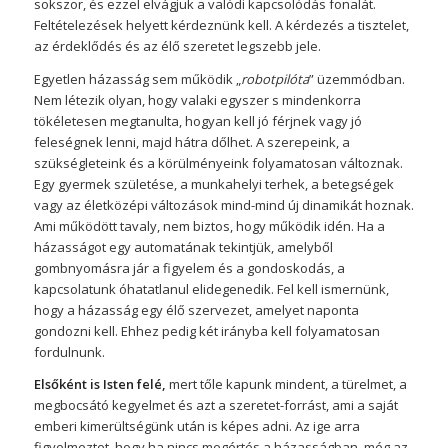
sokszor, és ezzel elvágjuk a valódi kapcsolódás fonalát.
Feltételezések helyett kérdeznünk kell. A kérdezés a tisztelet,
az érdeklődés és az élő szeretet legszebb jele.
Egyetlen házasság sem működik „
robotpilóta
” üzemmódban.
Nem létezik olyan, hogy valaki egyszer s mindenkorra
tökéletesen megtanulta, hogyan kell jó férjnek vagy jó
feleségnek lenni, majd hátra dőlhet. A szerepeink, a
szükségleteink és a körülményeink folyamatosan változnak.
Egy gyermek születése, a munkahelyi terhek, a betegségek
vagy az életközépi változások mind-mind új dinamikát hoznak.
Ami működött tavaly, nem biztos, hogy működik idén. Ha a
házasságot egy automatának tekintjük, amelyből
gombnyomásra jár a figyelem és a gondoskodás, a
kapcsolatunk óhatatlanul elidegenedik. Fel kell ismernünk,
hogy a házasság egy élő szervezet, amelyet naponta
gondozni kell. Ehhez pedig két irányba kell folyamatosan
fordulnunk.
Elsőként is Isten felé,
mert tőle kapunk mindent, a türelmet, a
megbocsátó kegyelmet és azt a szeretet-forrást, ami a saját
emberi kimerültségünk után is képes adni. Az ige arra
figyelmeztet, hogy ha nincs megértés a házasságban, még az