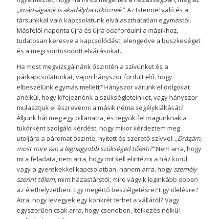
„imádságaink is akadályba ütköznek”
. Az Istennel való és a
társunkkal való kapcsolatunk elválaszthatatlan egymástól.
Másfelől naponta újra és újra odafordulni a másikhoz,
tudatosan keresve a kapcsolódást, elengedve a büszkeséget
és a megcsontosodott elvárásokat.
Ha most megvizsgálnánk őszintén a szívünket és a
párkapcsolatunkat, vajon hányszor fordult elő, hogy
elbeszélünk egymás mellett? Hányszor várunk el dolgokat
anélkül, hogy kifejeznénk a szükségleteinket, vagy hányszor
mulasztjuk el észrevenni a másik néma segélykiáltását?
Álljunk hát meg egy pillanatra, és tegyük fel magunknak a
tükörként szolgáló kérdést, hogy mikor kérdeztem meg
utoljára a páromat őszinte, nyitott és szerető szívvel:
„Drágám,
most mire van a legnagyobb szükséged tőlem?”
Nem arra, hogy
mi a feladata, nem arra, hogy mit kell elintézni a ház körül
vagy a gyerekekkel kapcsolatban, hanem arra, hogy
személy
szerint tőlem
, mint házastárstól, mire vágyik leginkább ebben
az élethelyzetben. Egy megértő beszélgetésre? Egy ölelésre?
Arra, hogy levegyek egy konkrét terhet a válláról? Vagy
egyszerűen csak arra, hogy csendben, ítélkezés nélkül