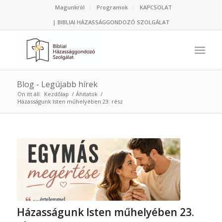
Magunkról
Programok
KAPCSOLAT
| BIBLIAI HÁZASSÁGGONDOZÓ SZOLGÁLAT
Blog - Legújabb hírek
Ön itt áll:
Kezdőlap
/
Áhitatok
/
Házasságunk Isten műhelyében 23. rész
Házasságunk Isten műhelyében 23.