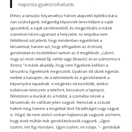
naponta gyakorolhatunk.
Ehhez a tanulási folyamathoz három alapvető építőkockára
van szükségünk, mégpedig képesnek lenni kilépni a saját
igazamból, a saját sérelmeimből, és megpróbálni a másik
szemével nézni ugyanazt a helyzetet. Az empátia nem
feltétlenül azt jelenti, hogy mindenben egyetértek a
társammal, hanem azt, hogy elfogadom az érzéseit,
gondolatait és tiszteletben tartom az ő megélését:
„Látom,
hogy ez most neked fáj, nehéz vagy fárasztó, és ez számomra is
fontos.”
A másik akadály, hogy nem figyelünk kellően a
társunkra, figyelmünk megosztott. Gyakran ott ülünk egymás
mellett a kanapén, de a tekintetünk és a gondolataink a
képernyőre tapadnak. A megértés ott kezdődik, amikor
tudatosan leteszem a telefont, becsukom a laptopot,
félretolom a munkát és a hobbit, a szemébe nézek a
társamnak, és valóban jelen vagyok. Nemcsak a szavait
hallom meg, hanem a mögöttük lévő fáradtságot vagy vágyat
is. Végül, de nem utolsó sorban hajlamosak vagyunk azt hinni,
hogy évek múltán már gondolatolvasók vagyunk.
„Úgyis
tudom, mit fog mondani.. Úgyis tudom, mi a baja..”
– gondoljuk