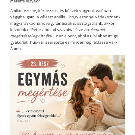
mellette legyek?
Amikor ezt megkérdezzük, és készek vagyunk valóban
végighallgatni a választ anélkül, hogy azonnal védekeznénk,
magyarázkodnánk vagy tanácsokat osztogatnánk, akkor
kezdünk el Péter apostol szavaival élve
értelemmel,
megértéssel együtt élni
. Ez az a pont, ahol a Bibliában írt Ige
gyakorlati, hús-vér szeretetté és mindennapi áldássá válik.
Ámen.