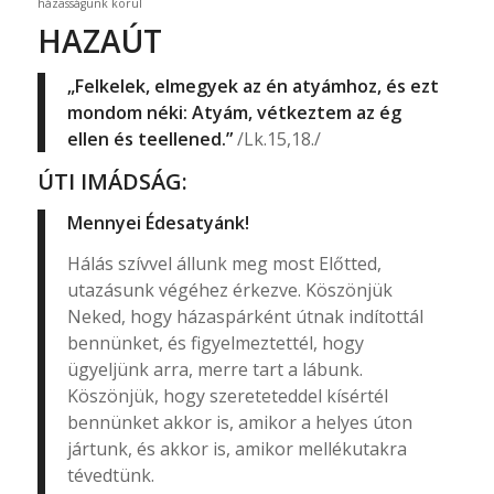
házasságunk körül
HAZAÚT
„Felkelek, elmegyek az én atyámhoz, és ezt
mondom néki: Atyám, vétkeztem az ég
ellen és teellened.”
/Lk.15,18./
ÚTI IMÁDSÁG:
Mennyei Édesatyánk!
Hálás szívvel állunk meg most Előtted,
utazásunk végéhez érkezve. Köszönjük
Neked, hogy házaspárként útnak indítottál
bennünket, és figyelmeztettél, hogy
ügyeljünk arra, merre tart a lábunk.
Köszönjük, hogy szereteteddel kísértél
bennünket akkor is, amikor a helyes úton
jártunk, és akkor is, amikor mellékutakra
tévedtünk.