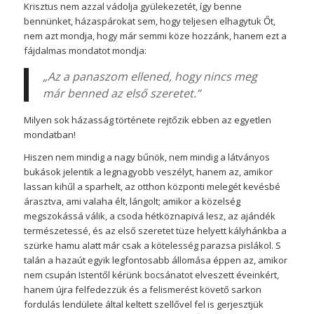
Krisztus nem azzal vádolja gyülekezetét, így benne
bennünket, házaspárokat sem, hogy teljesen elhagytuk Őt,
nem azt mondja, hogy már semmi köze hozzánk, hanem ezt a
fájdalmas mondatot mondja:
„Az a panaszom ellened, hogy nincs meg
már benned az első szeretet.”
Milyen sok házasság története rejtőzik ebben az egyetlen
mondatban!
Hiszen nem mindig a nagy bűnök, nem mindig a látványos
bukások jelentik a legnagyobb veszélyt, hanem az, amikor
lassan kihűl a sparhelt, az otthon központi melegét kevésbé
árasztva, ami valaha élt, lángolt; amikor a közelség
megszokássá válik, a csoda hétköznapivá lesz, az ajándék
természetessé, és az első szeretet tüze helyett kályhánkba a
szürke hamu alatt már csak a kötelesség parazsa pislákol. S
talán a hazaút egyik legfontosabb állomása éppen az, amikor
nem csupán Istentől kérünk bocsánatot elveszett éveinkért,
hanem újra felfedezzük és a felismerést követő sarkon
fordulás lendülete által keltett szellővel fel is gerjesztjük