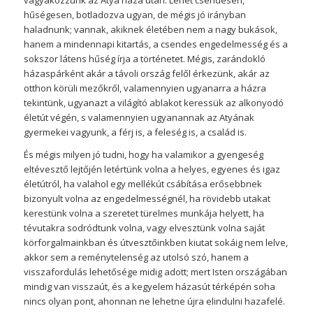
hűségesen, botladozva ugyan, de mégis jó irányban
haladnunk; vannak, akiknek életében nem a nagy bukások,
hanem a mindennapi kitartás, a csendes engedelmesség és a
sokszor látens hűség írja a történetet. Mégis, zarándokló
házaspárként akár a távoli ország felől érkezünk, akár az
otthon körüli mezőkről, valamennyien ugyanarra a házra
tekintünk, ugyanazt a világító ablakot keressük az alkonyodó
életút végén, s valamennyien ugyanannak az Atyának
gyermekei vagyunk, a férj is, a feleség is, a család is.
És mégis milyen jó tudni, hogy ha valamikor a gyengeség
eltévesztő lejtőjén letértünk volna a helyes, egyenes és igaz
életútról, ha valahol egy mellékút csábítása erősebbnek
bizonyult volna az engedelmességnél, ha rövidebb utakat
kerestünk volna a szeretet türelmes munkája helyett, ha
tévutakra sodródtunk volna, vagy elvesztünk volna saját
körforgalmainkban és útvesztőinkben kiutat sokáig nem lelve,
akkor sem a reménytelenség az utolsó szó, hanem a
visszafordulás lehetősége midig adott; mert Isten országában
mindig van visszaút, és a kegyelem házasút térképén soha
nincs olyan pont, ahonnan ne lehetne újra elindulni hazafelé.