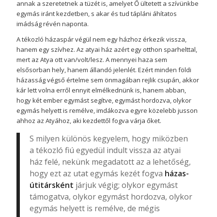
annak a szeretetnek a tüzét is, amelyet Ő ültetett a szívünkbe
egymás iránt kezdetben, s akar és tud tápláni áhítatos
imádság révén naponta.
A tékozló házaspár végül nem egy házhoz érkezik vissza,
hanem egy szívhez. Az atyai ház azért egy otthon sparhelttal,
mert az Atya ott van/volt/lesz. A mennyei haza sem
elsősorban hely, hanem állandó jelenlét. Ezért minden földi
házasság végső értelme sem önmagában rejlik csupán, akkor
kár lett volna erről ennyit elmélkednünk is, hanem abban,
hogy két ember egymást segítve, egymást hordozva, olykor
egymás helyett is remélve, imdákozva egyre közelebb jusson
ahhoz az Atyához, aki kezdettől fogva várja őket.
S milyen különös kegyelem, hogy miközben
a tékozló fiú egyedül indult vissza az atyai
ház felé, nekünk megadatott az a lehetőség,
hogy ezt az utat egymás kezét fogva
házas-
útitársként
járjuk végig; olykor egymást
támogatva, olykor egymást hordozva, olykor
egymás helyett is remélve, de mégis