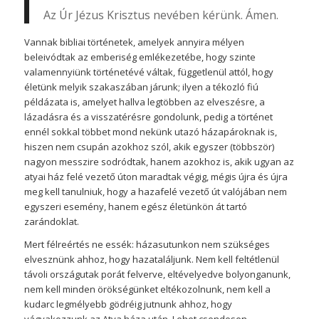
Az Úr Jézus Krisztus nevében kérünk. Ámen.
Vannak bibliai történetek, amelyek annyira mélyen
beleivódtak az emberiség emlékezetébe, hogy szinte
valamennyiünk történetévé váltak, függetlenül attól, hogy
életünk melyik szakaszában járunk; ilyen a tékozló fiú
példázata is, amelyet hallva legtöbben az elveszésre, a
lázadásra és a visszatérésre gondolunk, pedig a történet
ennél sokkal többet mond nekünk utazó házapároknak is,
hiszen nem csupán azokhoz szól, akik egyszer (többször)
nagyon messzire sodródtak, hanem azokhoz is, akik ugyan az
atyai ház felé vezető úton maradtak végig, mégis újra és újra
meg kell tanulniuk, hogy a hazafelé vezető út valójában nem
egyszeri esemény, hanem egész életünkön át tartó
zarándoklat.
Mert félreértés ne essék: házasutunkon nem szükséges
elvesznünk ahhoz, hogy hazataláljunk. Nem kell feltétlenül
távoli országutak porát felverve, eltévelyedve bolyonganunk,
nem kell minden örökségünket eltékozolnunk, nem kell a
kudarc legmélyebb gödréig jutnunk ahhoz, hogy
vágyakozzunk az Atya háza után. Lehet csendesen,