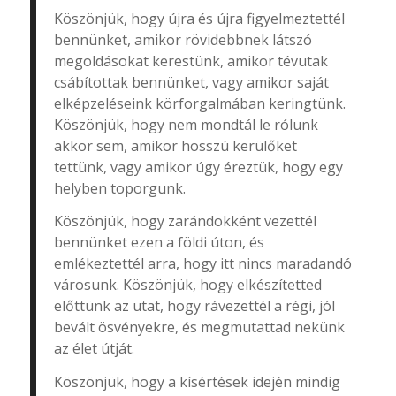
Köszönjük, hogy újra és újra figyelmeztettél
bennünket, amikor rövidebbnek látszó
megoldásokat kerestünk, amikor tévutak
csábítottak bennünket, vagy amikor saját
elképzeléseink körforgalmában keringtünk.
Köszönjük, hogy nem mondtál le rólunk
akkor sem, amikor hosszú kerülőket
tettünk, vagy amikor úgy éreztük, hogy egy
helyben toporgunk.
Köszönjük, hogy zarándokként vezettél
bennünket ezen a földi úton, és
emlékeztettél arra, hogy itt nincs maradandó
városunk. Köszönjük, hogy elkészítetted
előttünk az utat, hogy rávezettél a régi, jól
bevált ösvényekre, és megmutattad nekünk
az élet útját.
Köszönjük, hogy a kísértések idején mindig