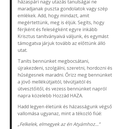
házaspári nagy utazás tanulságai ne
maradjanak puszta gondolatok vagy szép
emlékek. Add, hogy mindazt, amit
megértettünk, meg is éljük. Segíts, hogy
férjként és feleségként egyre inkább
Krisztus tanítványaivá váljunk, és egymást
támogatva járjuk tovább az előttünk álló
utat.
Taníts bennünket megbocsátani,
újrakezdeni, szolgálni, szeretni, hordozni és
hűségesnek maradni. Őrizz meg bennünket
a jövő mellékútjaitól, tévútjaitól és
útvesztőitől, és vezess bennünket napról
napra közelebb Hozzád HAZA.
Hadd legyen életünk és házasságunk végső
vallomása ugyanaz, mint a tékozló fiúé:
„Felkelek, elmegyek az én Atyámhoz…”