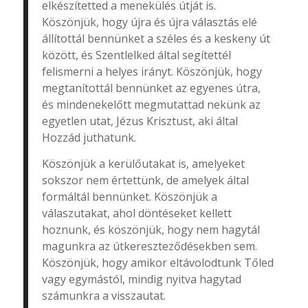
elkészítetted a menekülés útját is.
Köszönjük, hogy újra és újra választás elé
állítottál bennünket a széles és a keskeny út
között, és Szentlelked által segítettél
felismerni a helyes irányt. Köszönjük, hogy
megtanítottál bennünket az egyenes útra,
és mindenekelőtt megmutattad nekünk az
egyetlen utat, Jézus Krisztust, aki által
Hozzád juthatunk.
Köszönjük a kerülőutakat is, amelyeket
sokszor nem értettünk, de amelyek által
formáltál bennünket. Köszönjük a
válaszutakat, ahol döntéseket kellett
hoznunk, és köszönjük, hogy nem hagytál
magunkra az útkereszteződésekben sem.
Köszönjük, hogy amikor eltávolodtunk Tőled
vagy egymástól, mindig nyitva hagytad
számunkra a visszautat.