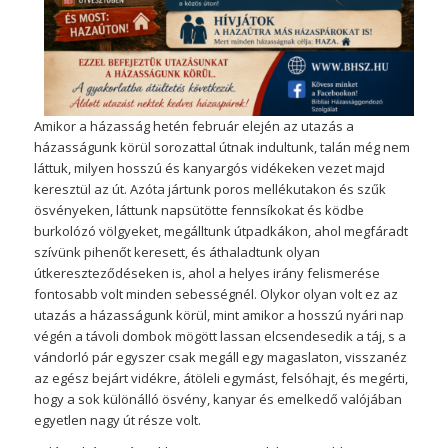
Amikor a házasság hetén február elején az utazás a
házasságunk körül sorozattal útnak indultunk, talán még nem
láttuk, milyen hosszú és kanyargós vidékeken vezet majd
keresztül az út. Azóta jártunk poros mellékutakon és szűk
ösvényeken, láttunk napsütötte fennsíkokat és ködbe
burkolózó völgyeket, megálltunk útpadkákon, ahol megfáradt
szívünk pihenőt keresett, és áthaladtunk olyan
útkereszteződéseken is, ahol a helyes irány felismerése
fontosabb volt minden sebességnél. Olykor olyan volt ez az
utazás a házasságunk körül, mint amikor a hosszú nyári nap
végén a távoli dombok mögött lassan elcsendesedik a táj, s a
vándorló pár egyszer csak megáll egy magaslaton, visszanéz
az egész bejárt vidékre, átöleli egymást, felsóhajt, és megérti,
hogy a sok különálló ösvény, kanyar és emelkedő valójában
egyetlen nagy út része volt.