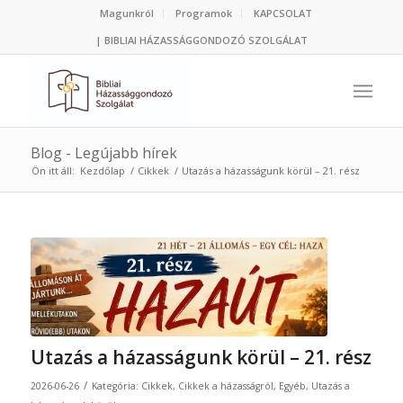
Magunkról
Programok
KAPCSOLAT
| BIBLIAI HÁZASSÁGGONDOZÓ SZOLGÁLAT
Blog - Legújabb hírek
Ön itt áll:
Kezdőlap
/
Cikkek
/
Utazás a házasságunk körül – 21. rész
Utazás a házasságunk körül – 21. rész
/
2026-06-26
Kategória:
Cikkek
,
Cikkek a házasságról
,
Egyéb
,
Utazás a