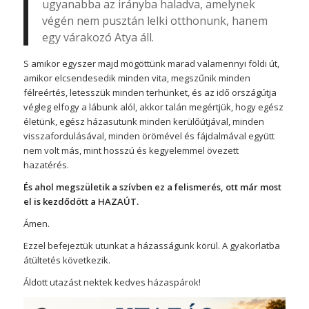
ugyanabba az irányba haladva, amelynek
végén nem pusztán lelki otthonunk, hanem
egy várakozó Atya áll.
S amikor egyszer majd mögöttünk marad valamennyi földi út,
amikor elcsendesedik minden vita, megszűnik minden
félreértés, letesszük minden terhünket, és az idő országútja
végleg elfogy a lábunk alól, akkor talán megértjük, hogy egész
életünk, egész házasutunk minden kerülőútjával, minden
visszafordulásával, minden örömével és fájdalmával együtt
nem volt más, mint hosszú és kegyelemmel övezett
hazatérés.
És ahol megszületik a szívben ez a felismerés, ott már most
el is kezdődött a HAZAÚT.
Ámen.
Ezzel befejeztük utunkat a házasságunk körül. A gyakorlatba
átültetés következik.
Áldott utazást nektek kedves házaspárok!