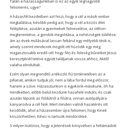
Talán a házasságunkban is ez az egyik legnagyobb
felismerés, ugye?
A házasfél kezdetben azt hiszi, hogy a cél a másik ember
megtalálása, később pedig azt, hogy a cél a közös élet
felépítése, azután a gyermekek felnevelése, az otthon
megteremtése, a gondok megoldása, a nehézségek túlélése;
ám az évek múlásával lassan feltárul egy mélyebb titok is,
amely szerint mindezek mögött ott húzódik egy még
magasztosabb eredő cél: hogy férj és feleség bűneiket Jézus
keresztjénél letéve együtt találjanak vissza ahhoz, Akitől
valaha elindultak.
Ezért olyan megrendítő a tékozló fiú történetében az a
pillanat, amikor tudjuk jól, nem a lába fordul meg először,
hanem a szíve. Házasutunkon is egyikönk-másikunk, óh ha
mindketten, előbb belül kezdünk hazafelé indulni, és csak
azután lépünk az földútról a főútra, onnan autópályára
kanyarodva a cél felé. Mert minden valódi hazatérés ott
kezdődik, ahol a házasember újra felismeri, hogy Kinek
köszönhetően, Kihez is tartozik mindörökké.
S milyen különös, hogy a Jelenések könyvében a feltámadott