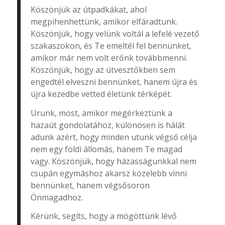
Köszönjük az útpadkákat, ahol
megpihenhettünk, amikor elfáradtunk.
Köszönjük, hogy velünk voltál a lefelé vezető
szakaszokon, és Te emeltél fel bennünket,
amikor már nem volt erőnk továbbmenni.
Köszönjük, hogy az útvesztőkben sem
engedtél elveszni bennünket, hanem újra és
újra kezedbe vetted életünk térképét.
Urunk, most, amikor megérkeztünk a
hazaút gondolatához, különösen is hálát
adunk azért, hogy minden utunk végső célja
nem egy földi állomás, hanem Te magad
vagy. Köszönjük, hogy házasságunkkal nem
csupán egymáshoz akarsz közelebb vinni
bennünket, hanem végsősoron
Önmagadhoz.
Kérünk, segíts, hogy a mögöttünk lévő