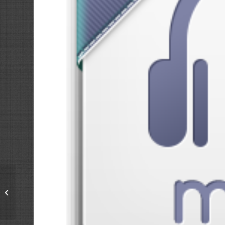
Hogyan lehet
megérteni és
elfogadni a másikat?
(Empátia)