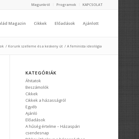
Magunkról
Programok
KAPCSOLAT
salád Magazin
Cikkek
Előadások
Ajánlott
sok
/
Korunk szelleme és a keskeny út
/
A feminista ideológia
KATEGÓRIÁK
Áhitatok
Beszámolók
Cikkek
Cikkek a házasságról
Egyéb
Ajánló
Előadások
A hűség értelme – Házaspári
csendesnap