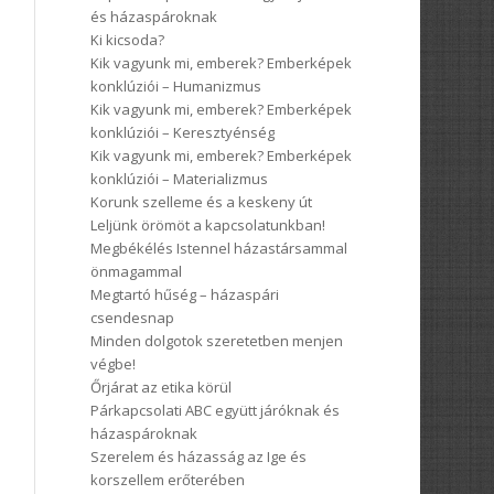
és házaspároknak
Ki kicsoda?
Kik vagyunk mi, emberek? Emberképek
konklúziói – Humanizmus
Kik vagyunk mi, emberek? Emberképek
konklúziói – Keresztyénség
Kik vagyunk mi, emberek? Emberképek
konklúziói – Materializmus
Korunk szelleme és a keskeny út
Leljünk örömöt a kapcsolatunkban!
Megbékélés Istennel házastársammal
önmagammal
Megtartó hűség – házaspári
csendesnap
Minden dolgotok szeretetben menjen
végbe!
Őrjárat az etika körül
Párkapcsolati ABC együtt járóknak és
házaspároknak
Szerelem és házasság az Ige és
korszellem erőterében