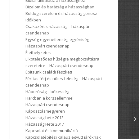
Bibliai útikalauz a házassághoz
Bizalom és barátság a házasságban
Boldog szerelem és házasság gonosz
időkben
Csakazértis házasság – házaspári
csendesnap
Egység-egyenetlenség-egyéniség –
Házaspári csendesnap
Élethelyzetek
Elköteleződés hűségre megbocsátásra
szeretetre – Házaspári csendesnap
Építsünk családi fészket!
Férfias férj és nőies feleség – Házaspári
csendesnap
Háborúság – békesség
Harcban a korszellemmel
Házaspári csendesnap
Káposztásmegyeren
Házasság hete 2013
Házasság Hete 2017
Kapcsolat és kommunikáció
Kapcsolatépítési kalauz együtt járóknak