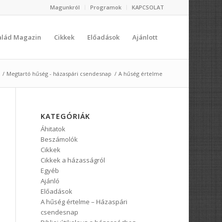
Magunkról
Programok
KAPCSOLAT
salád Magazin
Cikkek
Előadások
Ajánlott
/
Megtartó hűség - házaspári csendesnap
/
A hűség értelme
KATEGÓRIÁK
Áhitatok
Beszámolók
Cikkek
Cikkek a házasságról
Egyéb
Ajánló
Előadások
A hűség értelme – Házaspári
csendesnap