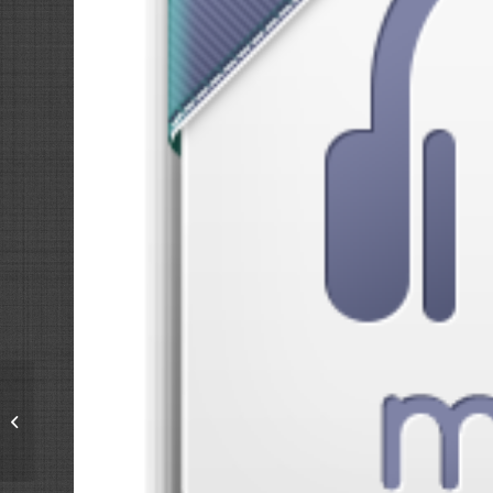
Mit adhatunk
egymásnak, mint
férjek és feleségek?