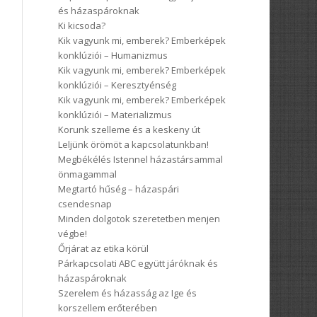
és házaspároknak
Ki kicsoda?
Kik vagyunk mi, emberek? Emberképek
konklúziói – Humanizmus
Kik vagyunk mi, emberek? Emberképek
konklúziói – Keresztyénség
Kik vagyunk mi, emberek? Emberképek
konklúziói – Materializmus
Korunk szelleme és a keskeny út
Leljünk örömöt a kapcsolatunkban!
Megbékélés Istennel házastársammal
önmagammal
Megtartó hűség – házaspári
csendesnap
Minden dolgotok szeretetben menjen
végbe!
Őrjárat az etika körül
Párkapcsolati ABC együtt járóknak és
házaspároknak
Szerelem és házasság az Ige és
korszellem erőterében