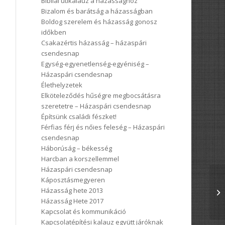
Bibliai útikalauz a házassághoz
Bizalom és barátság a házasságban
Boldog szerelem és házasság gonosz
időkben
Csakazértis házasság – házaspári
csendesnap
Egység-egyenetlenség-egyéniség –
Házaspári csendesnap
Élethelyzetek
Elköteleződés hűségre megbocsátásra
szeretetre – Házaspári csendesnap
Építsünk családi fészket!
Férfias férj és nőies feleség – Házaspári
csendesnap
Háborúság – békesség
Harcban a korszellemmel
Házaspári csendesnap
Káposztásmegyeren
Házasság hete 2013
Házasság Hete 2017
Kapcsolat és kommunikáció
Kapcsolatépítési kalauz együtt járóknak