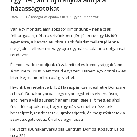
Egy hét, ami új irányba állítja a
házasságotokat
/
2026-02-14
Kategória:
Ajánló
,
Cikkek
,
Egyéb
,
Meghívók
Van egy mondat, amit sokszor kimondunk – néha csak
félhangosan, néha a szívünkben: „De jó lenne egy kis idő
egymásra, a kapcsolatunkra a sok feladat mellett! Jó lenne
megújulni, felfrissülni, vagy újra egymásra találni, a dolgainkat
rendezni!”
És most hadd mondjunk rá valamit teljes komolysággal: Nem
álom. Nem luxus. Nem “majd egyszer”. Hanem egy döntés – és
Isten kegyelméből valóság is lehet.
Hívunk benneteket a BHSZ Házaspári csendeshétre Dömösre,
a festői Dunakanyarba – egy olyan egyhetes elvonulásra,
ahol nem a világ sürget, hanem Isten Igéje állít meg, és ahol
újra időt kaptok arra, hogy: egymás szemébe nézzetek,
beszéljetek, rendezzetek, újrakezdjetek, és megerősítsétek a
szövetségeteket az Úrral és egymással.
Helyszín: (Dunakanyar) Biblia Centrum, Dömös, Kossuth Lajos
utca 221