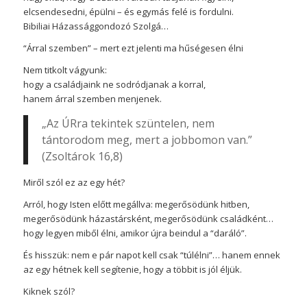
elcsendesedni, épülni – és egymás felé is fordulni.
Bibiliai Házassággondozó Szolgá…
“Árral szemben” – mert ezt jelenti ma hűségesen élni
Nem titkolt vágyunk:
hogy a családjaink ne sodródjanak a korral,
hanem árral szemben menjenek.
„Az ÚRra tekintek szüntelen, nem
tántorodom meg, mert a jobbomon van.”
(Zsoltárok 16,8)
Miről szól ez az egy hét?
Arról, hogy Isten előtt megállva: megerősödünk hitben,
megerősödünk házastársként, megerősödünk családként…
hogy legyen miből élni, amikor újra beindul a “daráló”.
És hisszük: nem e pár napot kell csak “túlélni”… hanem ennek
az egy hétnek kell segítenie, hogy a többit is jól éljük.
Kiknek szól?