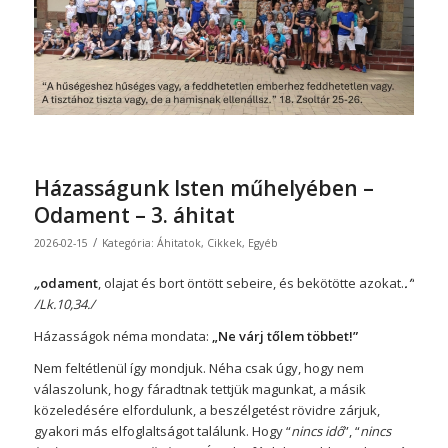
Házasságunk Isten műhelyében –
Odament – 3. áhitat
/
2026-02-15
Kategória:
Áhitatok
,
Cikkek
,
Egyéb
„
odament
, olajat és bort öntött sebeire, és bekötötte azokat.
.”
/Lk.10,34./
Házasságok néma mondata:
„Ne várj tőlem többet!”
Nem feltétlenül így mondjuk. Néha csak úgy, hogy nem
válaszolunk, hogy fáradtnak tettjük magunkat, a másik
közeledésére elfordulunk, a beszélgetést rövidre zárjuk,
gyakori más elfoglaltságot találunk. Hogy “
nincs idő
”, “
nincs