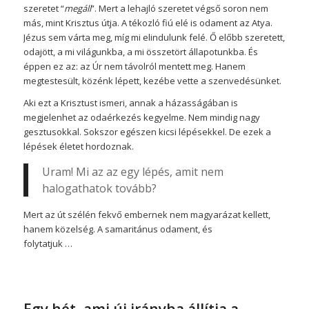
szeretet “
megáll
”. Mert a lehajló szeretet végső soron nem
más, mint Krisztus útja. A tékozló fiú elé is odament az Atya.
Jézus sem várta meg, míg mi elindulunk felé. Ő előbb szeretett,
odajött, a mi világunkba, a mi összetört állapotunkba. És
éppen ez az: az Úr nem távolról mentett meg. Hanem
megtestesült, közénk lépett, kezébe vette a szenvedésünket.
Aki ezt a Krisztust ismeri, annak a házasságában is
megjelenhet az odaérkezés kegyelme. Nem mindig nagy
gesztusokkal. Sokszor egészen kicsi lépésekkel. De ezek a
lépések életet hordoznak.
Uram! Mi az az egy lépés, amit nem
halogathatok tovább?
Mert az út szélén fekvő embernek nem magyarázat kellett,
hanem közelség. A samaritánus odament, és
folytatjuk …