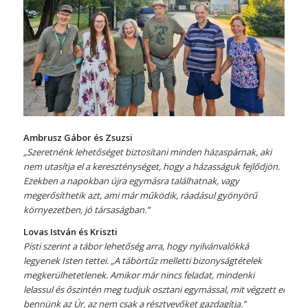
Ambrusz Gábor és Zsuzsi
„Szeretnénk lehetőséget biztosítani minden házaspárnak, aki
nem utasítja el a kereszténységet, hogy a házasságuk fejlődjön.
Ezekben a napokban újra egymásra találhatnak, vagy
megerősíthetik azt, ami már működik, ráadásul gyönyörű
környezetben, jó társaságban.”
Lovas István és Kriszti
Pisti szerint a tábor lehetőség arra, hogy nyilvánvalókká
legyenek Isten tettei. „A tábortűz melletti bizonyságtételek
megkerülhetetlenek. Amikor már nincs
feladat
, mindenki
lelassul és őszintén meg tudjuk osztani egymással, mit végzett el
bennünk az Úr, az nem csak a résztvevőket gazdagítja.”