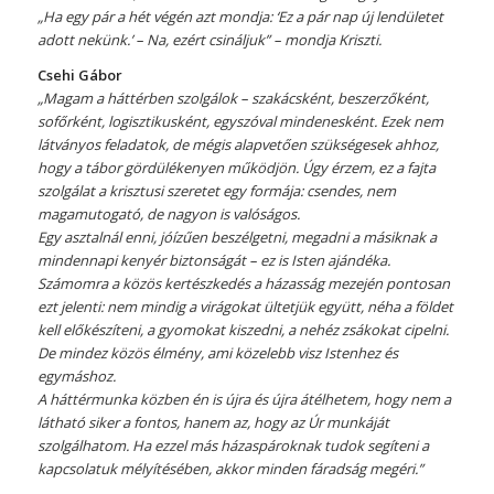
„Ha egy pár a hét végén azt mondja: ‘Ez a pár nap új lendületet
adott nekünk.’ – Na, ezért csináljuk” – mondja Kriszti.
Csehi Gábor
„Magam a háttérben szolgálok – szakácsként, beszerzőként,
sofőrként, logisztikusként, egyszóval mindenesként. Ezek nem
látványos feladatok, de mégis alapvetően szükségesek ahhoz,
hogy a tábor gördülékenyen működjön. Úgy érzem, ez a fajta
szolgálat a krisztusi szeretet egy formája: csendes, nem
magamutogató, de nagyon is valóságos.
Egy asztalnál enni, jóízűen beszélgetni, megadni a másiknak a
mindennapi kenyér biztonságát – ez is Isten ajándéka.
Számomra a közös kertészkedés a házasság mezején pontosan
ezt jelenti: nem mindig a virágokat ültetjük együtt, néha a földet
kell előkészíteni, a gyomokat kiszedni, a nehéz zsákokat cipelni.
De mindez közös élmény, ami közelebb visz Istenhez és
egymáshoz.
A háttérmunka közben én is újra és újra átélhetem, hogy nem a
látható siker a fontos, hanem az, hogy az Úr munkáját
szolgálhatom. Ha ezzel más házaspároknak tudok segíteni a
kapcsolatuk mélyítésében, akkor minden fáradság megéri.”