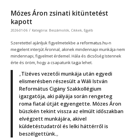
Mózes Áron zsinati kitüntetést
kapott
/
2026-01-06
Kategória:
Beszámolók
,
Cikkek
,
Egyéb
Szeretettel ajánljuk figyelmetekbe a
reformatus.hu
-n
megjelent interjút Áronnal, akinek mindennapi munkája nem
mindennapi, figyelmet érdemel. Hála és dicsőség Istennek
érte és öröm, hogy a csapatunk tagja lehet.
„
Tízéves vezetői munkája után egyedi
elismerésben részesült a Wáli István
Református Cigány Szakkollégium
igazgatója, aki pályája során rengeteg
roma fiatal útját egyengette. Mózes Áron
büszkén tekint vissza az elmúlt időszakban
elvégzett munkájára, akivel
küldetéstudatról és lelki háttérről is
beszélgettünk.
„