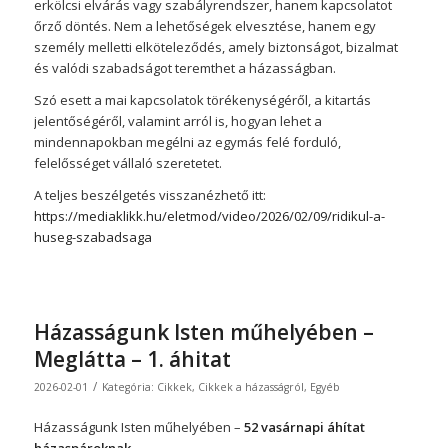
erkölcsi elvárás vagy szabályrendszer, hanem kapcsolatot
őrző döntés. Nem a lehetőségek elvesztése, hanem egy
személy melletti elköteleződés, amely biztonságot, bizalmat
és valódi szabadságot teremthet a házasságban.
Szó esett a mai kapcsolatok törékenységéről, a kitartás
jelentőségéről, valamint arról is, hogyan lehet a
mindennapokban megélni az egymás felé forduló,
felelősséget vállaló szeretetet.
A teljes beszélgetés visszanézhető itt:
https://mediaklikk.hu/eletmod/video/2026/02/09/ridikul-a-
huseg-szabadsaga
Házasságunk Isten műhelyében –
Meglátta – 1. áhitat
/
2026-02-01
Kategória:
Cikkek
,
Cikkek a házasságról
,
Egyéb
Házasságunk Isten műhelyében –
52 vasárnapi áhítat
házaspároknak