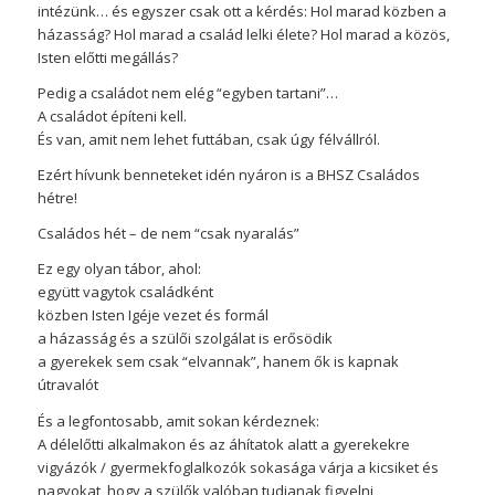
intézünk… és egyszer csak ott a kérdés: Hol marad közben a
házasság? Hol marad a család lelki élete? Hol marad a közös,
Isten előtti megállás?
Pedig a családot nem elég “egyben tartani”…
A családot építeni kell.
És van, amit nem lehet futtában, csak úgy félvállról.
Ezért hívunk benneteket idén nyáron is a BHSZ Családos
hétre!
Családos hét – de nem “csak nyaralás”
Ez egy olyan tábor, ahol:
együtt vagytok családként
közben Isten Igéje vezet és formál
a házasság és a szülői szolgálat is erősödik
a gyerekek sem csak “elvannak”, hanem ők is kapnak
útravalót
És a legfontosabb, amit sokan kérdeznek:
A délelőtti alkalmakon és az áhítatok alatt a gyerekekre
vigyázók / gyermekfoglalkozók sokasága várja a kicsiket és
nagyokat, hogy a szülők valóban tudjanak figyelni,