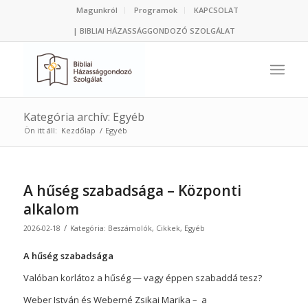
Magunkról
Programok
KAPCSOLAT
| BIBLIAI HÁZASSÁGGONDOZÓ SZOLGÁLAT
Kategória archív: Egyéb
Ön itt áll:
Kezdőlap
/
Egyéb
A hűség szabadsága – Központi
alkalom
/
2026-02-18
Kategória:
Beszámolók
,
Cikkek
,
Egyéb
A hűség szabadsága
Valóban korlátoz a hűség — vagy éppen szabaddá tesz?
Weber István és Weberné Zsikai Marika – a