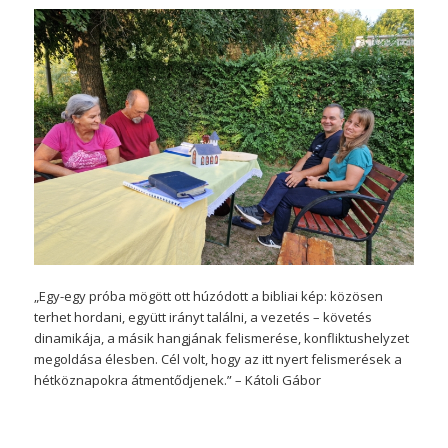
„Egy-egy próba mögött ott húzódott a bibliai kép: közösen
terhet hordani, együtt irányt találni, a vezetés – követés
dinamikája, a másik hangjának felismerése, konfliktushelyzet
megoldása élesben. Cél volt, hogy az itt nyert felismerések a
hétköznapokra átmentődjenek.” – Kátoli Gábor