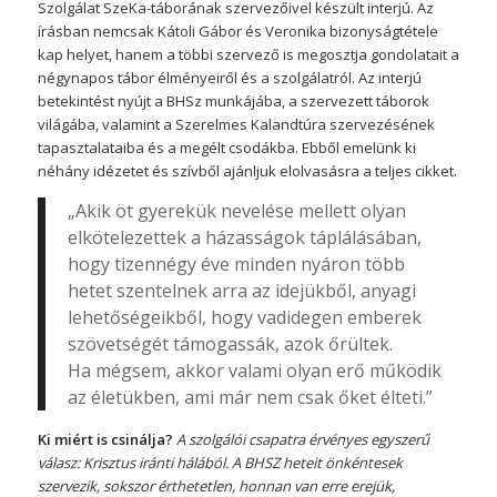
Szolgálat SzeKa-táborának szervezőivel készült interjú. Az
írásban nemcsak Kátoli Gábor és Veronika bizonyságtétele
kap helyet, hanem a többi szervező is megosztja gondolatait a
négynapos tábor élményeiről és a szolgálatról. Az interjú
betekintést nyújt a BHSz munkájába, a szervezett táborok
világába, valamint a Szerelmes Kalandtúra szervezésének
tapasztalataiba és a megélt csodákba. Ebből emelünk ki
néhány idézetet és szívből ajánljuk elolvasásra a teljes cikket.
„Akik öt gyerekük nevelése mellett olyan
elkötelezettek a házasságok táplálásában,
hogy tizennégy éve minden nyáron több
hetet szentelnek arra az idejükből, anyagi
lehetőségeikből, hogy vadidegen emberek
szövetségét támogassák, azok őrültek.
Ha mégsem, akkor valami olyan erő működik
az életükben, ami már nem csak őket élteti.”
Ki miért is csinálja?
A szolgálói csapatra érvényes egyszerű
válasz: Krisztus iránti hálából. A BHSZ heteit önkéntesek
szervezik, sokszor érthetetlen, honnan van erre erejük,