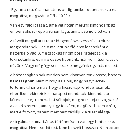
„Egy arra utazó samaritánus pedig, amikor odaért hozzá és
meglátta
, megszánta.” /Lk.10,33./
Van egy fájó igazság, amelyet ritkán merünk kimondani: az
ember sokszor épp azt nem látja, ami a szeme előtt van.
A távolit megpillantjuk, az idegent észrevesszük, a hírek
megrendítenek – de a mellettünk élő arca lassanként a
háttérbe olvad. A megszokás finom pora rátelepszik a
tekintetünkre, és mire észbe kapnánk, már nem látunk, csak
nézünk. Vagy még úgy sem: csak elmegyünk egymás mellett.
A házasságban sok minden nem viharban törik össze, hanem
némaságban
. Nem mindig az a baj, hogy nagy vétkek
történnek, hanem az, hogy a kicsik napirenddé lesznek:
elfordított tekintetek, elharapott mondatok, kimondatlan
kérések, meg nem hallott sóhajok, meg nem sejtett vágyak. S
az első szeretet, amely, úgy feszített, megfárad. Nem azért,
mert elfogyott, hanem mert nem tápláljuk a tüzet eléggé.
Az irgalmas samaritánus történetében van egy fontos szó:
meglátta.
Nem csodát tett. Nem beszélt hosszan. Nem tartott