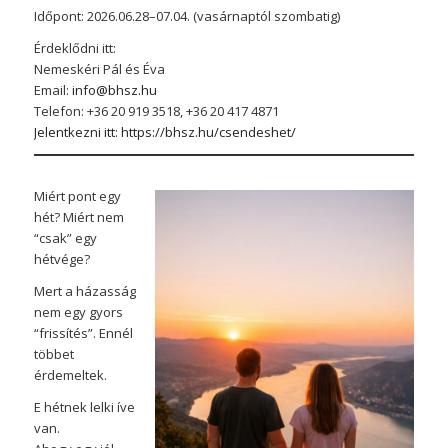
Időpont: 2026.06.28–07.04. (vasárnaptól szombatig)
Érdeklődni itt:
Nemeskéri Pál és Éva
Email:
info@bhsz.hu
Telefon: +36 20 919 3518, +36 20 417 4871
Jelentkezni itt: https://bhsz.hu/csendeshet/
Miért pont egy
hét? Miért nem
“csak” egy
hétvége?
Mert a házasság
nem egy gyors
“frissítés”. Ennél
többet
érdemeltek.
E hétnek lelki íve
van.