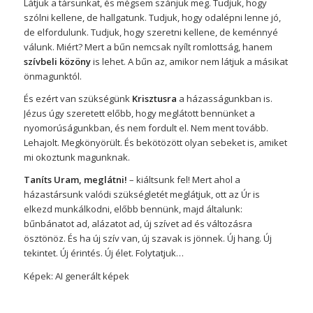
Látjuk a társunkat, és mégsem szánjuk meg. Tudjuk, hogy
szólni kellene, de hallgatunk. Tudjuk, hogy odalépni lenne jó,
de elfordulunk. Tudjuk, hogy szeretni kellene, de keménnyé
válunk. Miért? Mert a bűn nemcsak nyílt romlottság, hanem
szívbeli közöny
is lehet. A bűn az, amikor nem látjuk a másikat
önmagunktól.
És ezért van szükségünk
Krisztusra
a házasságunkban is.
Jézus úgy szeretett előbb, hogy meglátott bennünket a
nyomorúságunkban, és nem fordult el. Nem ment tovább.
Lehajolt. Megkönyörült. És bekötözött olyan sebeket is, amiket
mi okoztunk magunknak.
Taníts Uram, meglátni!
– kiáltsunk fel! Mert ahol a
házastársunk valódi szükségletét meglátjuk, ott az Úr is
elkezd munkálkodni, előbb bennünk, majd általunk:
bűnbánatot ad, alázatot ad, új szívet ad és változásra
ösztönöz. És ha új szív van, új szavak is jönnek. Új hang. Új
tekintet. Új érintés. Új élet. Folytatjuk…
Képek: AI generált képek