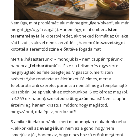
Nem úgy, mint problémát: aki már megint „ilyen/olyan”, aki már
megint „így/úgy” reagál(t). Hanem úgy, mint embert:
Isten
teremtményét
, lelki testvéredet, akit neked formált az Úr, akit
rád bízott, s akivel nem szerződést, hanem
életszövetséget
kötöttél a Teremtőd színe előtt téve fogadalmat.
Mert a „házastársunk” – mondjuk ki – nem csupán “párunk”,
hanem a „
felebarátunk
” is. És ez a felismerés egyszerre
megnyugtató és felelőségteljes. Vigasztaló, mert Isten
szövetségbe rendezte az életünket. Félelmes, mert a
felebarát iránti szeretet parancsa nem áll meg a templomajtó
küszöbén. Belép velünk az otthonunkba. S ott kérdez meg (pl.
a 4.269-dik napon):
szereted-e őt igazán ma is?
Nem csupán
érzelmileg, hanem krisztusi módon: hogy meglátod,
megszánod, odalépsz, hordozod?!
S amikor itt elakadnánk – mert mindannyian elakadunk néha
–, akkor kell az
evangélium
: nem az a gond, hogy nem
ismerjük a jót, hanem az, hogy nincs hozzá erőnk megtenni.