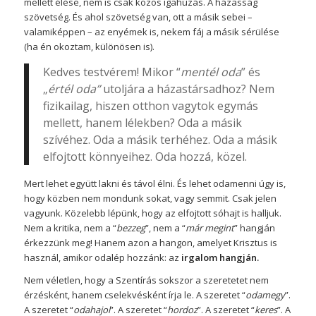
mellett élése, nem is csak közös igahúzás. A házasság
szövetség. És ahol szövetség van, ott a másik sebei –
valamiképpen – az enyémek is, nekem fáj a másik sérülése
(ha én okoztam, különösen is).
Kedves testvérem! Mikor “
mentél oda
” és
„
értél oda”
utoljára a házastársadhoz? Nem
fizikailag, hiszen otthon vagytok egymás
mellett, hanem lélekben? Oda a másik
szívéhez. Oda a másik terhéhez. Oda a másik
elfojtott könnyeihez. Oda hozzá, közel.
Mert lehet együtt lakni és távol élni. És lehet odamenni úgy is,
hogy közben nem mondunk sokat, vagy semmit. Csak jelen
vagyunk. Közelebb lépünk, hogy az elfojtott sóhajt is halljuk.
Nem a kritika, nem a “
bezzeg
”, nem a “
már megint
” hangján
érkezzünk meg! Hanem azon a hangon, amelyet Krisztus is
használ, amikor odalép hozzánk: az
irgalom hangján.
Nem véletlen, hogy a Szentírás sokszor a szeretetet nem
érzésként, hanem cselekvésként írja le. A szeretet “
odamegy
”.
A szeretet “
odahajol
”. A szeretet “
hordoz
”. A szeretet “
keres
”. A