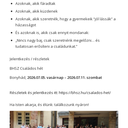
Azoknak, akik fáradtak
Azoknak, akik küzdenek
Azoknak, akik szeretnék, hogy a gyermekeik “jól lássák” a
házasságot
És azoknak is, akik csak ennyit mondanak:
„Nincs nagy baj, csak szeretnénk megelőzni… és
tudatosan erősíteni a családunkat.”
Jelentkezés / részletek
BHSZ Családos hét
Bonyhád,
2026.07.05. vasárnap – 2026.07.11. szombat
Részletek és jelentkezés itt: https://bhsz.hu/csalados-het/
Ha Isten akarja, és élünk: találkozunk nyáron!