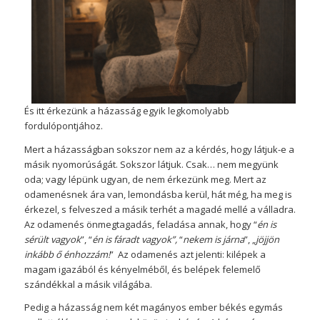
És itt érkezünk a házasság egyik legkomolyabb
fordulópontjához.
Mert a házasságban sokszor nem az a kérdés, hogy látjuk-e a
másik nyomorúságát. Sokszor látjuk. Csak… nem megyünk
oda; vagy lépünk ugyan, de nem érkezünk meg. Mert az
odamenésnek ára van, lemondásba kerül, hát még, ha meg is
érkezel, s felveszed a másik terhét a magadé mellé a válladra.
Az odamenés önmegtagadás, feladása annak, hogy “
én is
sérült vagyok
”, “
én is fáradt vagyok”,
“
nekem is járna
”, „
jöjjön
inkább ő énhozzám!
” Az odamenés azt jelenti: kilépek a
magam igazából és kényelméből, és belépek felemelő
szándékkal a másik világába.
Pedig a házasság nem két magányos ember békés egymás