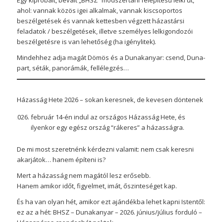
Egy kipróbált, bevált „BHSZ” módszertani felépítésű lelki út,
ahol: vannak közös igei alkalmak, vannak kiscsoportos
beszélgetések és vannak kettesben végzett házastársi
feladatok / beszélgetések, illetve személyes lelkigondozói
beszélgetésre is van lehetőség (ha igénylitek).
Mindehhez adja magát Dömös és a Dunakanyar: csend, Duna-
part, séták, panorámák, fellélegzés…
Házasság Hete 2026 – sokan keresnek, de kevesen döntenek
február 14-én indul az országos Házasság Hete, és
ilyenkor egy egész ország “rákeres” a házasságra.
De mi most szeretnénk kérdezni valamit: nem csak keresni
akarjátok… hanem építeni is?
Mert a házasság nem magától lesz erősebb.
Hanem amikor időt, figyelmet, imát, őszinteséget kap.
És ha van olyan hét, amikor ezt ajándékba lehet kapni Istentől:
ez az a hét: BHSZ – Dunakanyar – 2026. június/július forduló –