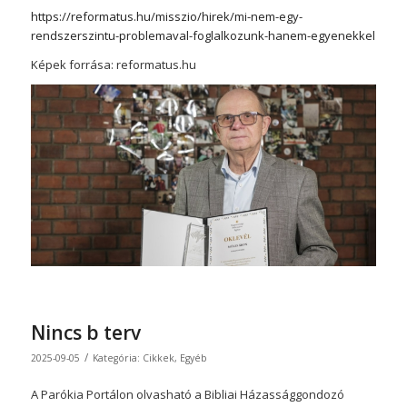
https://reformatus.hu/misszio/hirek/mi-nem-egy-
rendszerszintu-problemaval-foglalkozunk-hanem-egyenekkel
Képek forrása: reformatus.hu
Nincs b terv
/
2025-09-05
Kategória:
Cikkek
,
Egyéb
A Parókia Portálon olvasható a Bibliai Házassággondozó