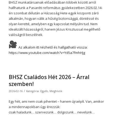
BHSZ munkatársainak előadásában többek között arról
hallhatunk a Pasaréti református gyülekezetben 2026.02.14-
én szombat délután a Házasság Hete egyik központi záró
alkalmán, hogyan válik a hűség biztonsággá, döntéssé és
olyan keretté, amelyben egy kapcsolat mélyülni tud. Nem
idealizált házasságról, hanem Jézus Krisztussal megélhető
valóságról beszélnek.
Az alkalom itt nézhető és hallgatható vissza:
https://www.youtube.com/watch?v=Yd5a7fmhHJg
BHSZ Családos Hét 2026 – Árral
szemben!
/
2026-02-16
Kategória:
Egyéb
,
Meghívók
Egy hét, ami nem csak pihentet – hanem újraépít. Van, amikor
a mindennapokban úgy érezzük:
csak haladunk… szervezünk… dolgozunk… nevelünk…