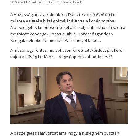
/
2026-02-13
Kategória:
Ajánló
,
Cikkek
,
Egyéb
A Házasság hete alkalmából a Duna televízió
Ridikül
című
műsora ezúttal a hűség témáját állította a középpontba.
A beszélgetés különösen közel állt szolgálatunkhoz, hiszen a
meghívott vendégek között a Bibliai Házassággondozó
Szolgálat elnöke: Nemeskéri Pál is helyet kapott.
A műsor egy fontos, ma sokszor félreértett kérdést járt körül:
vajon a hűség korlátoz — vagy éppen szabaddá tesz?
A beszélgetés rámutatott arra, hogy a hűség nem pusztán