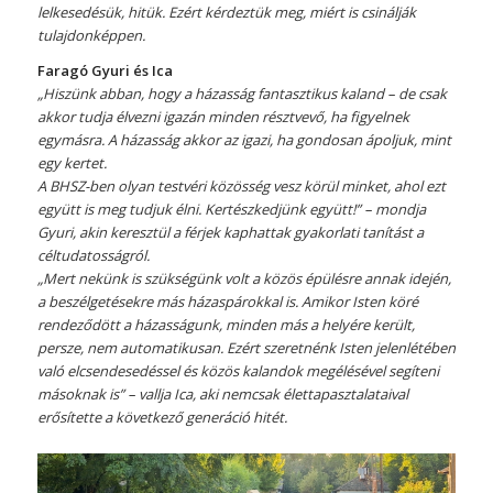
lelkesedésük, hitük. Ezért kérdeztük meg, miért is csinálják
tulajdonképpen.
Faragó Gyuri és Ica
„Hiszünk abban, hogy a házasság fantasztikus kaland – de csak
akkor tudja élvezni igazán minden résztvevő, ha figyelnek
egymásra. A házasság akkor az igazi, ha gondosan ápoljuk, mint
egy kertet.
A BHSZ-ben olyan testvéri közösség vesz körül minket, ahol ezt
együtt is meg tudjuk élni. Kertészkedjünk együtt!” – mondja
Gyuri, akin keresztül a férjek kaphattak gyakorlati tanítást a
céltudatosságról.
„Mert nekünk is szükségünk volt a közös épülésre annak idején,
a beszélgetésekre más házaspárokkal is. Amikor Isten köré
rendeződött a házasságunk, minden más a helyére került,
persze, nem automatikusan. Ezért szeretnénk Isten jelenlétében
való elcsendesedéssel és közös kalandok megélésével segíteni
másoknak is” – vallja Ica, aki nemcsak élettapasztalataival
erősítette a következő generáció hitét.