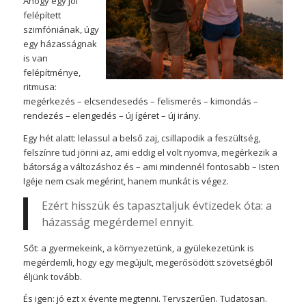
Ahogy egy jól
felépített
szimfóniának, úgy
egy házasságnak
is van
felépítménye,
ritmusa:
megérkezés – elcsendesedés – felismerés – kimondás –
rendezés – elengedés – új ígéret – új irány.
Egy hét alatt: lelassul a belső zaj, csillapodik a feszültség,
felszínre tud jönni az, ami eddig el volt nyomva, megérkezik a
bátorság a változáshoz és – ami mindennél fontosabb – Isten
Igéje nem csak megérint, hanem munkát is végez.
Ezért hisszük és tapasztaljuk évtizedek óta: a
házasság megérdemel ennyit.
Sőt: a gyermekeink, a környezetünk, a gyülekezetünk is
megérdemli, hogy egy megújult, megerősödött szövetségből
éljünk tovább.
És igen: jó ezt x évente megtenni. Tervszerűen. Tudatosan.