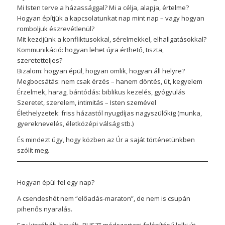
Mi Isten terve a házassággal? Mi a célja, alapja, értelme?
Hogyan építjük a kapcsolatunkat nap mint nap – vagy hogyan
romboljuk észrevétlenül?
Mit kezdjünk a konfliktusokkal, sérelmekkel, elhallgatásokkal?
Kommunikáció: hogyan lehet újra érthető, tiszta,
szeretetteljes?
Bizalom: hogyan épül, hogyan omlik, hogyan áll helyre?
Megbocsátás: nem csak érzés – hanem döntés, út, kegyelem
Érzelmek, harag, bántódás: biblikus kezelés, gyógyulás
Szeretet, szerelem, intimitás – Isten szemével
Élethelyzetek: friss házastól nyugdíjas nagyszülőkig (munka,
gyereknevelés, életközépi válság stb.)
És mindezt úgy, hogy közben az Úr a saját történetünkben
szólít meg.
Hogyan épül fel egy nap?
A csendeshét nem “előadás-maraton”, de nem is csupán
pihenős nyaralás.