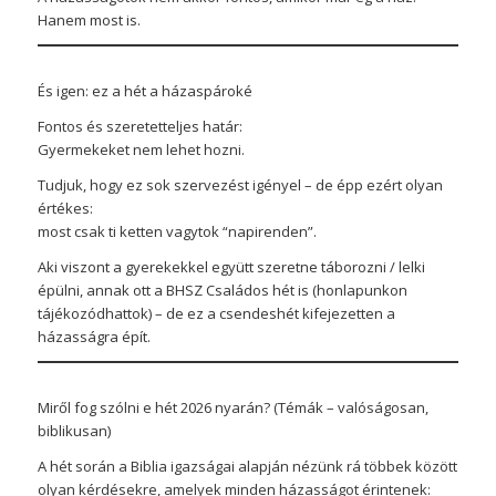
Hanem most is.
És igen: ez a hét a házaspároké
Fontos és szeretetteljes határ:
Gyermekeket nem lehet hozni.
Tudjuk, hogy ez sok szervezést igényel – de épp ezért olyan
értékes:
most csak ti ketten vagytok “napirenden”.
Aki viszont a gyerekekkel együtt szeretne táborozni / lelki
épülni, annak ott a BHSZ Családos hét is (honlapunkon
tájékozódhattok) – de ez a csendeshét kifejezetten a
házasságra épít.
Miről fog szólni e hét 2026 nyarán? (Témák – valóságosan,
biblikusan)
A hét során a Biblia igazságai alapján nézünk rá többek között
olyan kérdésekre, amelyek minden házasságot érintenek: