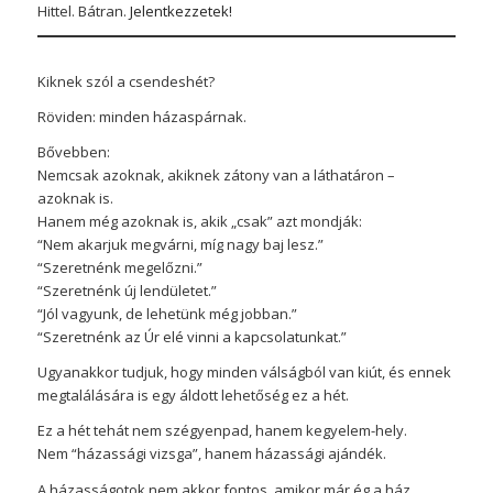
Hittel. Bátran.
Jelentkezzetek!
Kiknek szól a csendeshét?
Röviden: minden házaspárnak.
Bővebben:
Nemcsak azoknak, akiknek zátony van a láthatáron –
azoknak is.
Hanem még azoknak is, akik „csak” azt mondják:
“Nem akarjuk megvárni, míg nagy baj lesz.”
“Szeretnénk megelőzni.”
“Szeretnénk új lendületet.”
“Jól vagyunk, de lehetünk még jobban.”
“Szeretnénk az Úr elé vinni a kapcsolatunkat.”
Ugyanakkor tudjuk, hogy minden válságból van kiút, és ennek
megtalálására is egy áldott lehetőség ez a hét.
Ez a hét tehát nem szégyenpad, hanem kegyelem-hely.
Nem “házassági vizsga”, hanem házassági ajándék.
A házasságotok nem akkor fontos, amikor már ég a ház.