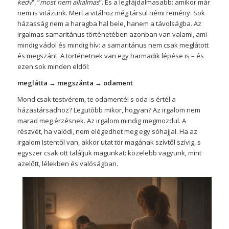
kedv
”, “
most nem alkalmas
”. És a legfájdalmasabb: amikor már
nem is vitázunk. Mert a vitához még társul némi remény. Sok
házasság nem a haragba hal bele, hanem a távolságba. Az
irgalmas samaritánus történetében azonban van valami, ami
mindig vádol és mindig hív: a samaritánus nem csak meglátott
és megszánt. A történetnek van egy harmadik lépése is – és
ezen sok minden eldől:
meglátta
→ megszánta
→ odament
Mond csak testvérem, te odamentél s oda is értél a
házastársadhoz? Legutóbb mikor, hogyan? Az irgalom nem
marad meg érzésnek. Az irgalom mindig megmozdul. A
részvét, ha valódi, nem elégedhet meg egy sóhajjal. Ha az
irgalom Istentől van, akkor utat tör magának szívtől szívig, s
egyszer csak ott találjuk magunkat: közelebb vagyunk, mint
azelőtt, lélekben és valóságban.