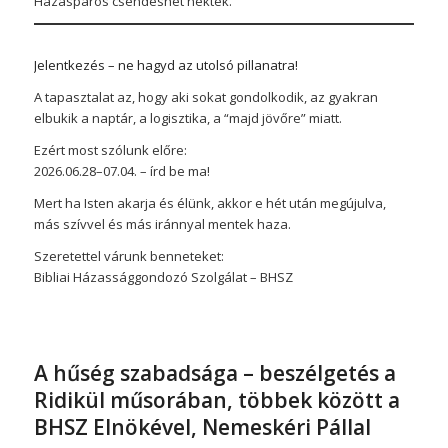
Házaspáros csendeshét nektek.
Jelentkezés – ne hagyd az utolsó pillanatra!
A tapasztalat az, hogy aki sokat gondolkodik, az gyakran
elbukik a naptár, a logisztika, a “majd jövőre” miatt.
Ezért most szólunk előre:
2026.06.28–07.04. – írd be ma!
Mert ha Isten akarja és élünk, akkor e hét után megújulva,
más szívvel és más iránnyal mentek haza.
Szeretettel várunk benneteket:
Bibliai Házassággondozó Szolgálat – BHSZ
A hűség szabadsága – beszélgetés a
Ridikül műsorában, többek között a
BHSZ Elnökével, Nemeskéri Pállal